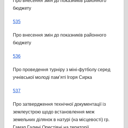
Про внесення змін до показників районного
бюджету
535
Про внесення змін до показників районного
бюджету
536
Про проведення турніру з міні-футболу серед
учнівської молоді пам’яті Ігоря Сирка
537
Про затвердження технічної документації із
землеустрою щодо встановлення меж
земельних ділянок в натурі (на місцевості) гр.
Гамар Галині Орестівні на території