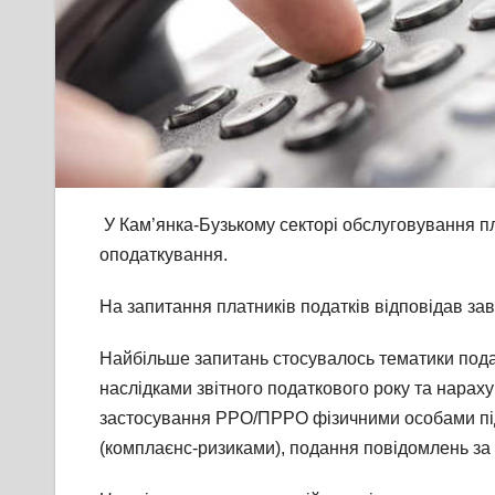
У Кам’янка-Бузькому секторі обслуговування пл
оподаткування.
На запитання платників податків відповідав за
Найбільше запитань стосувалось тематики пода
наслідками звітного податкового року та нарах
застосування РРО/ПРРО фізичними особами під
(комплаєнс-ризиками), подання повідомлень за