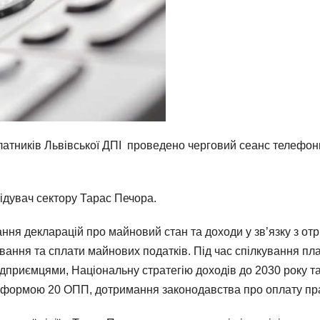
атників Львівської ДПІ проведено черговий сеанс телефонно
відувач сектору Тарас Печора.
ння декларацій про майновий стан та доходи у зв’язку з от
ування та сплати майнових податків. Під час спілкування пл
приємцями, Національну стратегію доходів до 2030 року т
 формою 20 ОПП, дотримання законодавства про оплату пра