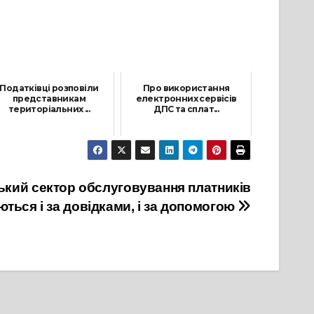
Податківці розповіли
Про використання
представникам
електронних сервісів
територіальних ...
ДПС та сплат...
22 Січня, 2025
11 Червня, 2025
ький сектор обслуговування платників
ться і за довідками, і за допомогою