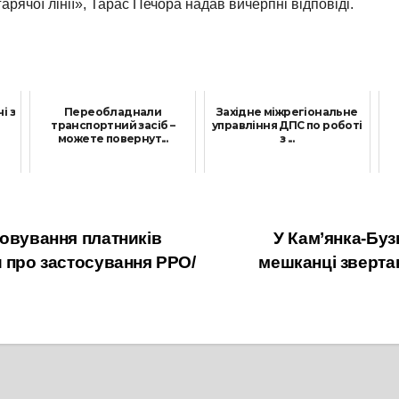
арячої лінії», Тарас Печора надав вичерпні відповіді.
і з
Переобладнали
Західне міжрегіональне
транспортний засіб –
управління ДПС по роботі
можете повернут...
з ...
15 Квітня, 2024
13 Січня, 2022
говування платників
У Кам’янка-Буз
и про застосування РРО/
мешканці звертаю