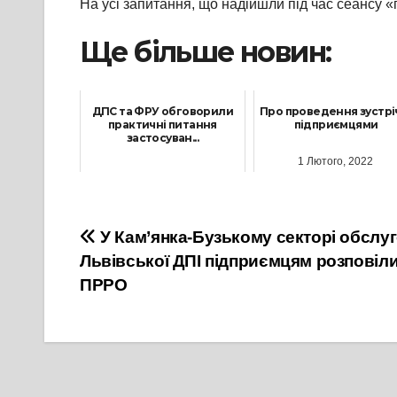
На усі запитання, що надійшли під час сеансу «г
Ще більше новин:
ДПС та ФРУ обговорили
Про проведення зустріч
практичні питання
підприємцями
застосуван...
1 Лютого, 2022
25 Серпня, 2023
Навігація
У Кам’янка-Бузькому секторі обслу
Львівської ДПІ підприємцям розповіл
записів
ПРРО