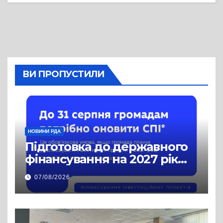
ВИ ПРОПУСТИЛИ
НОВИНИ РДА
Підготовка до державного
фінансування на 2027 рік
уже триває
07/08/2026