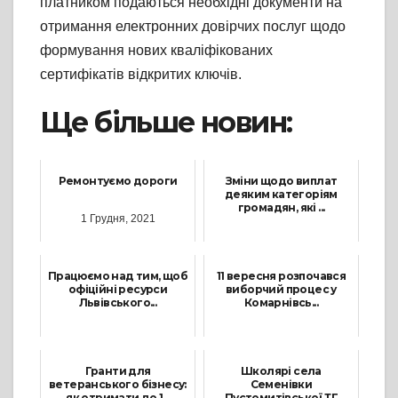
платником подаються необхідні документи на
отримання електронних довірчих послуг щодо
формування нових кваліфікованих
сертифікатів відкритих ключів.
Ще більше новин:
Ремонтуємо дороги
Зміни щодо виплат
деяким категоріям
громадян, які ...
1 Грудня, 2021
28 Грудня, 2022
Працюємо над тим, щоб
11 вересня розпочався
офіційні ресурси
виборчий процес у
Львівського...
Комарнівсь...
31 Липня, 2025
28 Вересня, 2021
Гранти для
Школярі села
ветеранського бізнесу:
Семенівки
як отримати до 1...
Пустомитівської ТГ