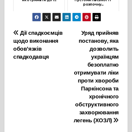
розпочну...
30 Грудня, 2025
26 Квітня, 2023
Навігація
Дії спадкоємців
Уряд прийняв
щодо виконання
постанову, яка
записів
обов’язків
дозволить
спадкодавця
українцям
безоплатно
отримувати ліки
проти хвороби
Паркінсона та
хронічного
обструктивного
захворювання
легень (ХОЗЛ)