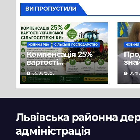
ВИ ПРОПУСТИЛИ
НОВИНИ РДА
СІЛЬСЬКЕ ГОСПОДАРСТВО
НОВИНИ
Компенсація 25%
Про
вартості
знай
української
люд
05/08/2026
05/0
сільгосптехніки:
доп
що змінилося для
наш
аграріїв
і з
пов
цив
Львівська районна де
адміністрація