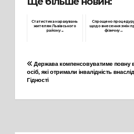
Ще більше новин:
Статистика нарахувань
Спрощено процедур
жителям Львівського
щодо внесення змін п
району ...
фізичну ...
6 Серпня, 2024
22 Грудня, 2023
Навігація
Держава компенсовуватиме повну ва
осіб, які отримали інвалідність внаслі
записів
Гідності