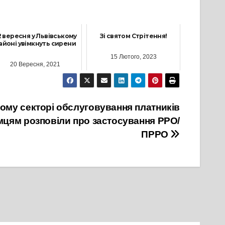
2 вересня у Львівському
Зі святом Стрітення!
айоні увімкнуть сирени
15 Лютого, 2023
20 Вересня, 2021
кому секторі обслуговування платників
мцям розповіли про застосування РРО/
ПРРО