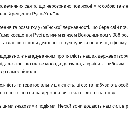
два величних свята, що нерозривно пов’язані між собою та 
День Хрещення Руси-України.
ння та розвитку української державності, що бере свій почато
Саме хрещення Русі великим князем Володимиром у 988 році
 заклавши основи духовності, культури та освіти, що формув
щодавно, є нагадуванням про тяглість наших державотворчи
 підкреслює, що ми не молода держава, а країна з глибоким 
до самостійності.
жність та територіальну цілісність, ці свята набувають ос
в і про те, що наша держава вистояла і вистоїть знову.
 цими знаковими подіями! Нехай вони додають нам сил, віри