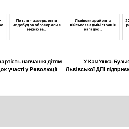
у
Питання завершення
Львівська районна
2
ро
недобудов обговорили в
військова адміністрація
р
межах за...
нагадує ...
29 Липня, 2021
26 Серпня, 2024
ртість навчання дітям
У Кам’янка-Бузь
док участі у Революції
Львівської ДПІ підприє