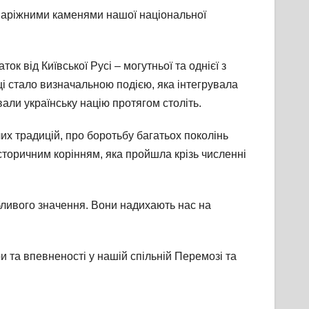
є наріжними каменями нашої національної
к від Київської Русі – могутньої та однієї з
 стало визначальною подією, яка інтегрувала
али українську націю протягом століть.
х традицій, про боротьбу багатьох поколінь
історичним корінням, яка пройшла крізь численні
обливого значення. Вони надихають нас на
 та впевненості у нашій спільній Перемозі та