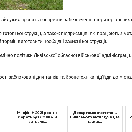
ебайдужих просять посприяти забезпеченню територіальних 
 готові конструкції, а також підприємців, які працюють з мет
ермін виготовити необхідні захисні конструкції.
но політики Львівської обласної військової адміністрації.
ті заблоковані для танків та бронетехніки під‘їзди до міста,
т
Мінфін: У 2021 році на
Департамент з питань
боротьбу з COVID-19
цивільного захисту ЛОДА
ю
витраче...
шукає...