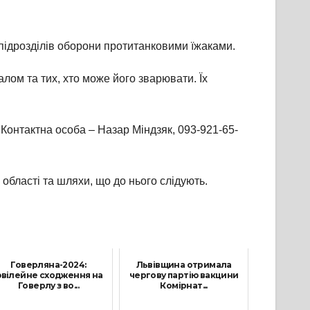
підрозділів оборони протитанковими їжаками.
алом та тих, хто може його зварювати. Їх
 Контактна особа – Назар Міндзяк, 093-921-65-
 області та шляхи, що до нього слідують.
Говерляна-2024:
Львівщина отримала
вілейне сходження на
чергову партію вакцини
Говерлу з во...
Комірнат...