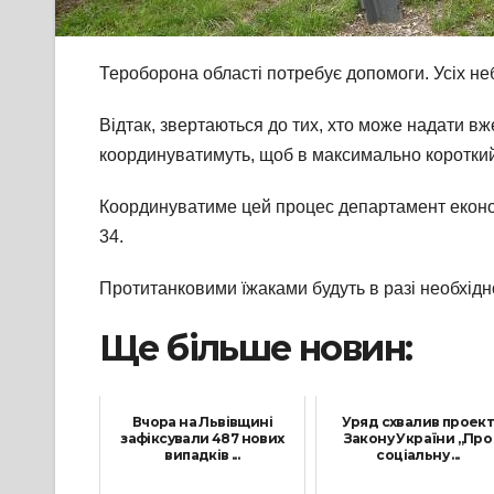
Тероборона області потребує допомоги. Усіх н
Відтак, звертаються до тих, хто може надати вже
координуватимуть, щоб в максимально короткий т
Координуватиме цей процес департамент економіч
34.
Протитанковими їжаками будуть в разі необхіднос
Ще більше новин:
Вчора на Львівщині
Уряд схвалив проек
зафіксували 487 нових
Закону України „Про
випадків ...
соціальну ...