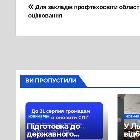
Навігація
Для закладів профтехосвіти області
оцінювання
записів
ВИ ПРОПУСТИЛИ
НОВИНИ РДА
НОВИНИ
Підготовка до
У Л
державного
від