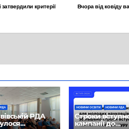
 затвердили критерії
Вчора від ковіду 
 РДА
НОВИНИ ОСВІТИ
НОВИНИ РДА
ьвівській РДА
Строки вступн
булося
кампанії до