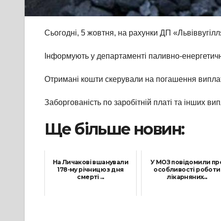
Сьогодні, 5 жовтня, на рахунки ДП «Львіввугілля
Інформують у департаменті паливно-енергетичн
Отримані кошти скерували на погашення виплат,
Заборгованість по заробітній платі та інших ви
Ще більше новин:
На Личакові вшанували
У МОЗ повідомили пр
178-му річницю з дня
особливості роботи
смерті ...
лікарняних...
7 Червня, 2021
24 Лютого, 2022