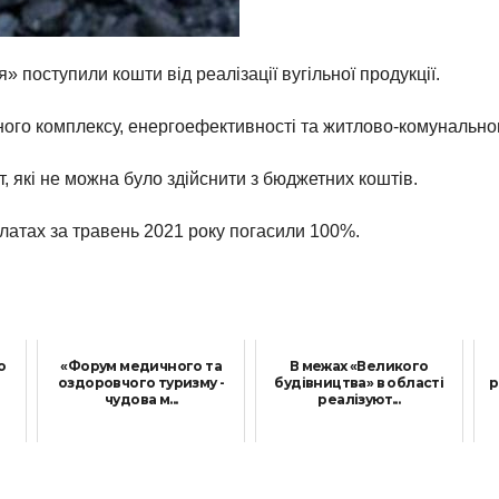
» поступили кошти від реалізації вугільної продукції.
ого комплексу, енергоефективності та житлово-комунальног
 які не можна було здійснити з бюджетних коштів.
платах за травень 2021 року погасили 100%.
о
«Форум медичного та
В межах «Великого
оздоровчого туризму -
будівництва» в області
р
чудова м...
реалізуют...
17 Вересня, 2021
27 Травня, 2021