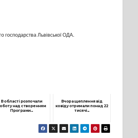
о господарства Львівської ОДА.
В області розпочали
Вчора щеплення від
оботу над створенням
ковіду отримали понад 22
Програми...
тисячі...
28 Квітня, 2021
24 Листопада, 2021