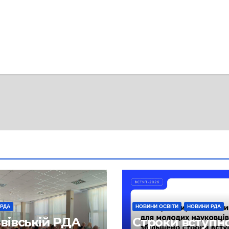
 РДА
НОВИНИ ОСВІТИ
НОВИНИ РДА
ьвівській РДА
Строки вступн