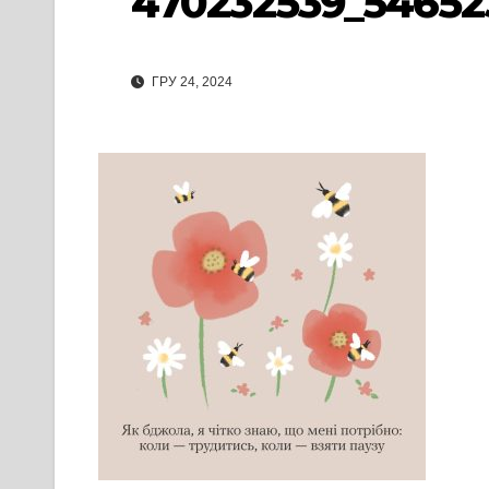
470232539_54652
ГРУ 24, 2024