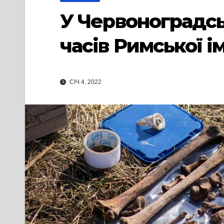
У Червоноградсь
часів Римської і
СІЧ 4, 2022