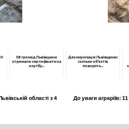
10
58 громад Львівщини
Декомунізація Львівщини:
отримали сертифікати на
скільки об‘єктів
ноутбу...
планують...
н
23 Грудня, 2021
15 Лютого, 2023
ьвівській області з 4
До уваги аграріїв: 1