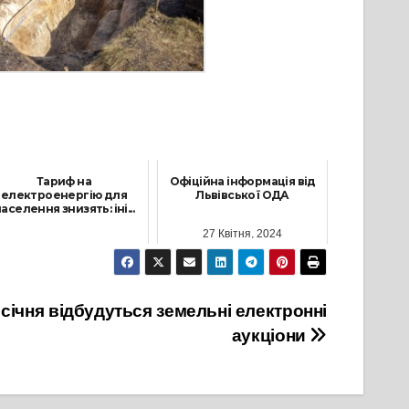
Тариф на
Офіційна інформація від
електроенергію для
Львівської ОДА
аселення знизять: іні...
27 Квітня, 2024
11 Серпня, 2021
1 січня відбудуться земельні електронні
аукціони