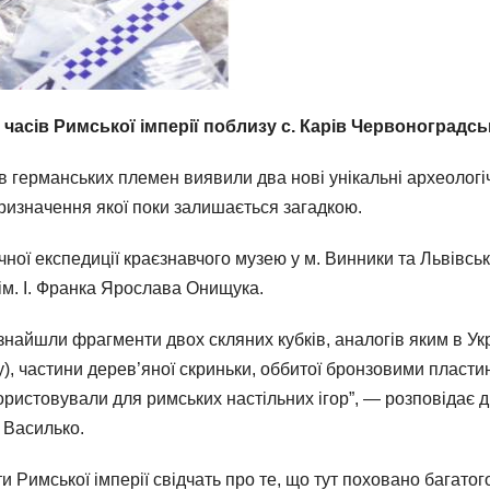
 часів Римської імперії поблизу с. Карів Червоноградсь
ів германських племен виявили два нові унікальні археологі
ризначення якої поки залишається загадкою.
ної експедиції краєзнавчого музею у м. Винники та Львівсько
ім. І. Франка Ярослава Онищука.
знайшли фрагменти двох скляних кубків, аналогів яким в Укр
у), частини дерев’яної скриньки, оббитої бронзовими плас
користовували для римських настільних ігор”, — розповідає 
 Василько.
и Римської імперії свідчать про те, що тут поховано багатого