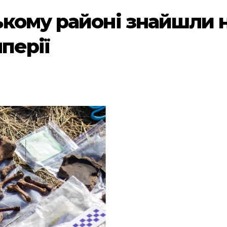
кому районі знайшли н
мперії