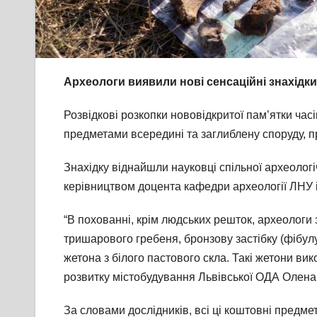
Археологи виявили нові сенсаційні знахідки
Розвідкові розкопки нововідкритої пам’ятки час
предметами всередині та заглиблену споруду, п
Знахідку віднайшли науковці спільної археологіч
керівництвом доцента кафедри археології ЛНУ 
“В похованні, крім людських решток, археологи 
тришарового гребеня, бронзову застібку (фібул
жетона з білого пастового скла. Такі жетони ви
розвитку містобудування Львівської ОДА Олена
За словами дослідників, всі ці коштовні предмет