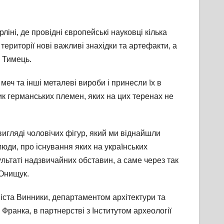
іні, де провідні європейські науковці кілька
території нові важливі знахідки та артефакти, а
 Тимець.
меч та інші металеві вироби і принесли їх в
к германських племен, яких на цих теренах не
 вигляді чоловічих фігур, який ми віднайшли
люди, про існування яких на українських
ультаті надзвичайних обставин, а саме через так
 Онищук.
іста Винники, департаментом архітектури та
Франка, в партнерстві з Інститутом археології