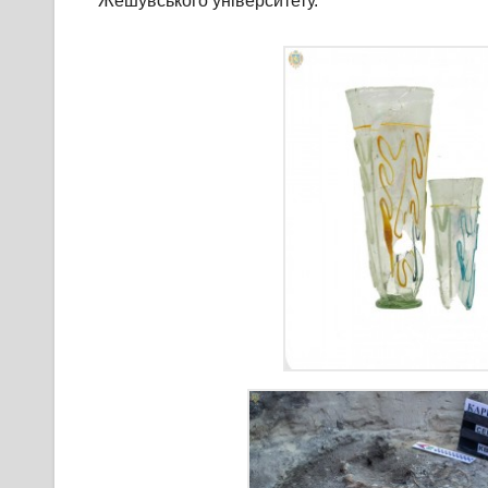
Жешувського університету.