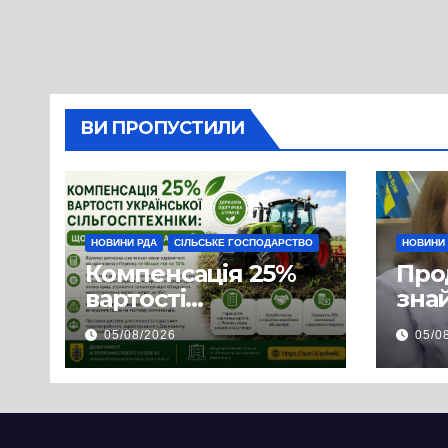
ВИ ПРОПУСТИЛИ
НОВИНИ РДА
СІЛЬСЬКЕ ГОСПОДАРСТВО
НОВИНИ
Компенсація 25%
Про
вартості
знай
української
люд
05/08/2026
05/0
сільгосптехніки:
доп
що змінилося для
наш
аграріїв
і з
пов