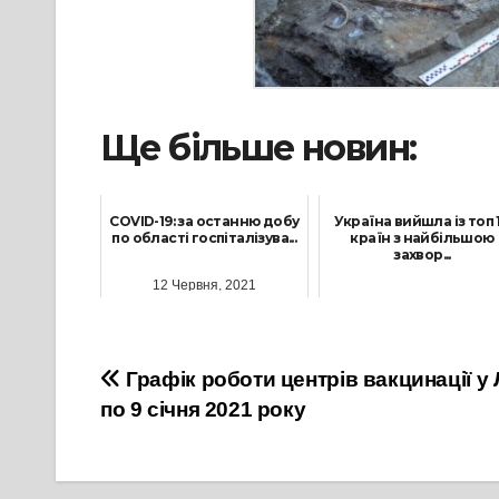
Ще більше новин:
COVID-19: за останню добу
Україна вийшла із топ 
по області госпіталізува...
країн з найбільшою
захвор...
12 Червня, 2021
16 Грудня, 2021
Навігація
Графік роботи центрів вакцинації у Л
по 9 січня 2021 року
записів