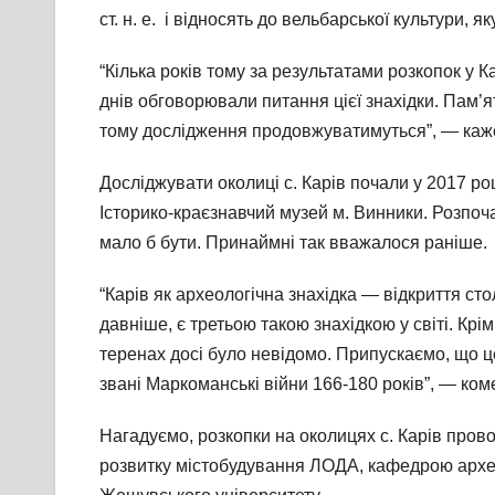
ст. н. е. і відносять до вельбарської культури, 
“Кілька років тому за результатами розкопок у К
днів обговорювали питання цієї знахідки. Пам’ят
тому дослідження продовжуватимуться”, — каже 
Досліджувати околиці с. Карів почали у 2017 роц
Історико-краєзнавчий музей м. Винники. Розпоч
мало б бути. Принаймні так вважалося раніше.
“Карів як археологічна знахідка — відкриття сто
давніше, є третьою такою знахідкою у світі. Крі
теренах досі було невідомо. Припускаємо, що це
звані Маркоманські війни 166-180 років”, — ко
Нагадуємо, розкопки на околицях с. Карів пров
розвитку містобудування ЛОДА, кафедрою археоло