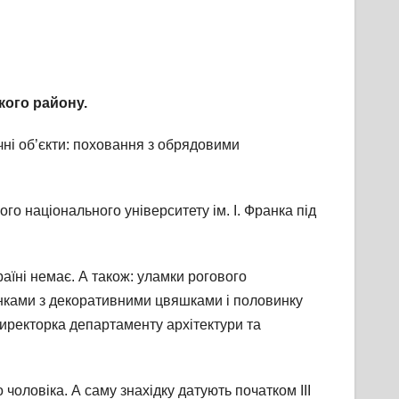
кого району.
чні об’єкти: поховання з обрядовими
го національного університету ім. І. Франка під
аїні немає. А також: уламки рогового
тинками з декоративними цвяшками і половинку
директорка департаменту архітектури та
 чоловіка. А саму знахідку датують початком ІІІ