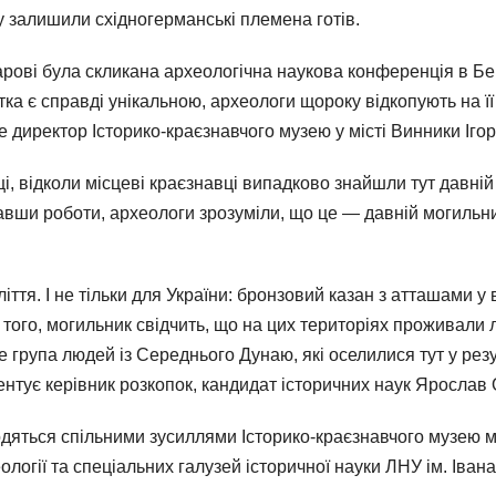
яку залишили східногерманські племена готів.
арові була скликана археологічна наукова конференція в Берл
ка є справді унікальною, археологи щороку відкопують на її 
директор Історико-краєзнавчого музею у місті Винники Ігор
і, відколи місцеві краєзнавці випадково знайшли тут давній 
авши роботи, археологи зрозуміли, що це — давній могильни
ліття. І не тільки для України: бронзовий казан з атташами у
м того, могильник свідчить, що на цих територіях проживали 
 група людей із Середнього Дунаю, які оселилися тут у рез
ментує керівник розкопок, кандидат історичних наук Ярослав
одяться спільними зусиллями Історико-краєзнавчого музею м
гії та спеціальних галузей історичної науки ЛНУ ім. Івана 