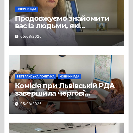
НОВИНИ РДА
Продовжуємо знайомити
вас із людьми, які
допомагають нашим
05/08/2026
захисникам і захисницям
повертатися до цивільного
життя
ВЕТЕРАНСЬКА ПОЛІТИКА
НОВИНИ РДА
Комісія при Львівській РДА
завершила чергові
співбесіди та
05/08/2026
рекомендувала кандидатів
на посади фахівців із
супроводу