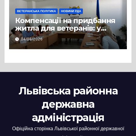
ВЕТЕРАНСЬКА ПОЛІТИКА
НОВИНИ РДА
Компенсації на придбання
житла для ветеранів: у
Львівській РДА розглянули
04/08/2026
нові заяви
Львівська районна
державна
адміністрація
Офіційна сторінка Львівської районної державної