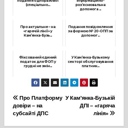
подання одноразової
інформаційно-
(спеціально...
роз’яснювальна
допомога ...
13 Грудня, 2021
17 Липня, 2023
Про актуальне – на
Подання повідомлення
«гарячій лінії» у
за формою № 20-ОПП за
Кам’янка-Бузь...
допомог...
18 Березня, 2024
22 Лютого, 2022
Фіксований єдиний
У Кам’янка-Бузькому
податок для ФОП у
секторі обслуговування
грудні не змін...
платник...
1 Грудня, 2021
2 Червня, 2026
Навігація
Про Платформу
У Кам’янка-Бузькій
довіри – на
ДПІ – «гаряча
записів
субсайті ДПС
лінія»