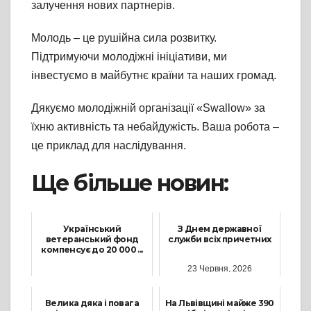
залучення нових партнерів.
Молодь – це рушійна сила розвитку.
Підтримуючи молодіжні ініціативи, ми
інвестуємо в майбутнє країни та наших громад.
Дякуємо молодіжній організації «Swallow» за
їхню активність та небайдужість. Ваша робота –
це приклад для наслідування.
Ще більше новин:
Український
З Днем державної
ветеранський фонд
служби всіх причетних
компенсує до 20 000 ...
23 Червня, 2026
28 Липня, 2026
Велика дяка і повага
На Львівщині майже 390