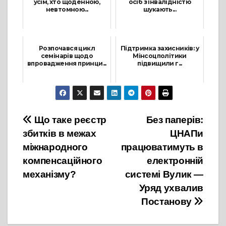
усім, хто щоденною,
осіб з інвалідністю
невтомною...
шукають...
15 Вересня, 2022
12 Квітня, 2024
Розпочався цикл
Підтримка захисників: у
семінарів щодо
Мінсоцполітики
впровадження принци...
підвищили г...
14 Червня, 2021
6 Листопада, 2024
Навігація
Що таке реєстр
Без паперів:
збитків в межах
ЦНАПи
записів
міжнародного
працюватимуть в
компенсаційного
електронній
механізму?
системі Вулик —
Уряд ухвалив
Постанову