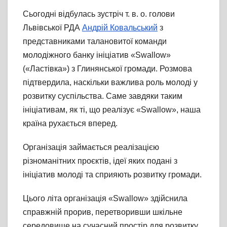
Сьогодні відбулась зустріч т. в. о. голови
Львівської РДА
Андрій Ковальський
з
представниками талановитої команди
молодіжного банку ініціатив «Swallow»
(«Ластівка») з Глинянської громади. Розмова
підтвердила, наскільки важлива роль молоді у
розвитку суспільства. Саме завдяки таким
ініціативам, як ті, що реалізує «Swallow», наша
країна рухається вперед.
Організація займається реалізацією
різноманітних проєктів, ідеї яких подані з
ініціатив молоді
та cприяють розвитку громади.
Цього літа організація «Swallow» здійснила
справжній прорив, перетворивши шкільне
середовище на сучасний простір для розвитку.