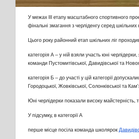
У
межах ІІІ етапу масштабного спортивного проє
фінальні змагання з черліденгу серед шкільних 
Цього року районний етап шкільних ліг проходив
категорія А – у ній взяли участь юні черлідерки
команди Пустомитівської, Давидівської та Новоя
категорія Б – до участі у цій категорії допуска
Городоцької, Жовківської, Солонківської та Кам
Юні черлідерки показали високу майстерність, 
У підсумку, в категорії А
перше місце посіла команда школярок
Давидівс