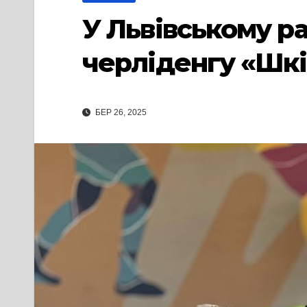
У Львівському р
черліденгу «Шкіл
БЕР 26, 2025