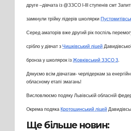
друге –дівчата із @ЗЗСО І-ІІІ ступенів смт Запит
замкнули трійку лідерів школярки
Пустомитівськ
Серед аматорів вже другий рік поспіль перемог
срібло у дівчат з
Чишківський ліцей
Давидівсько
бронза у школярок із
Жовківський ЗЗСО 3
.
Дякуємо всім дівчатам- черлідеркам за енергій
обласному етапі змагань!
Висловлюємо подяку Львівській обласній федерац
Окрема подяка
Кротошинський ліцей
Давидівськ
Ще більше новин: