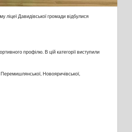
ому ліцеї Давидівської громади відбулися
портивного профілю. В цій категорії виступили
ї, Перемишлянської, Новояричівської,