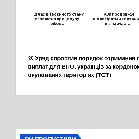
Під час дії воєнного стану
НАЗК продовжує
спрощено процедуру
відповідати на питанн
офор...
які найчаст...
13 Лютого, 2025
11 Березня, 2025
Навігація
Уряд спростив порядок отримання п
виплат для ВПО, українців за кордоно
записів
окупованих територіях (ТОТ)