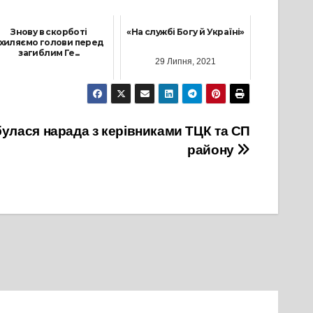
Знову в скорботі
«На службі Богу й Україні»
хиляємо голови перед
загиблим Ге...
29 Липня, 2021
3 Грудня, 2022
булася нарада з керівниками ТЦК та СП
району