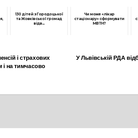
130 дітей з Городоцької
Чи може «лікар
я,
та Жовківської громад
стаціонару» сформувати
с
відв...
МВТН?
4 Грудня, 2024
24 Липня, 2026
енсій і страхових
У Львівській РДА від
м і на тимчасово