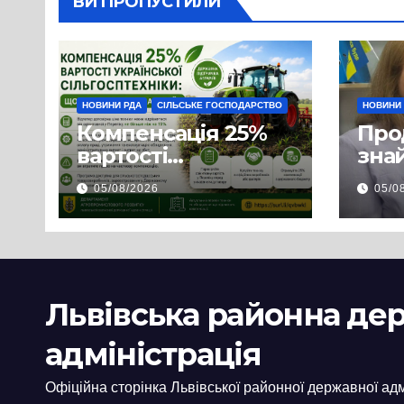
ВИ ПРОПУСТИЛИ
НОВИНИ РДА
СІЛЬСЬКЕ ГОСПОДАРСТВО
НОВИНИ
Компенсація 25%
Про
вартості
знай
української
люд
05/08/2026
05/0
сільгосптехніки:
доп
що змінилося для
наш
аграріїв
і з
пов
цив
Львівська районна де
адміністрація
Офіційна сторінка Львівської районної державної адм