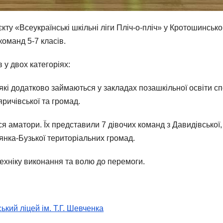
кту «Всеукраїнські шкільні ліги Пліч-о-пліч» у Кротошинськ
команд 5-7 класів.
 у двох категоріях:
, які додатково займаються у закладах позашкільної освіти с
ричівської та громад.
лися аматори. Їх представили 7 дівочих команд з Давидівсько
’янка-Бузької територіальних громад.
техніку виконання та волю до перемоги.
ький ліцей ім. Т.Г. Шевченка