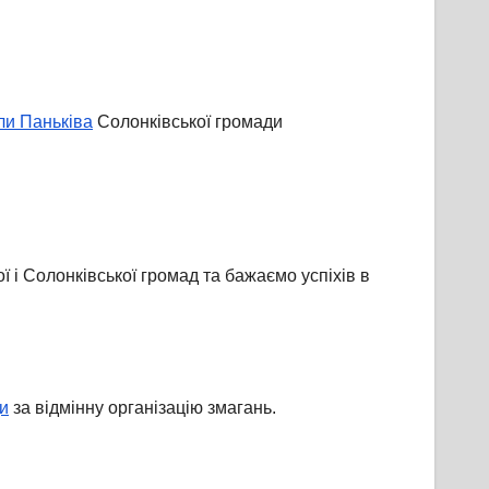
ли Паньківа
Солонківської громади
 і Солонківської громад та бажаємо успіхів в
ди
за відмінну організацію змагань.