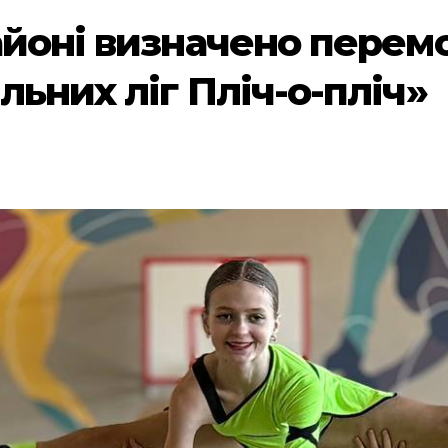
айоні визначено перем
ьних ліг Пліч-о-пліч»