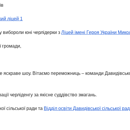
ів
ий ліцей 1
у вибороли юні черлідерки з
Ліцей імені Героя України Мико
ї громади,
не яскраве шоу. Вітаємо переможниць – команди Давидівської
ії черліденгу за якісне суддівство змагань.
ої сільської ради та
Відділ освіти Давидівської сільської ра