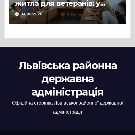
житла для ветеранів: у
Львівській РДА розглянули
04/08/2026
нові заяви
Львівська районна
державна
адміністрація
Офіційна сторінка Львівської районної державної
адміністрації