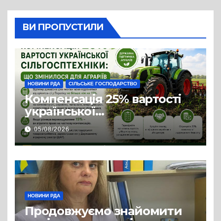
ВИ ПРОПУСТИЛИ
НОВИНИ РДА
СІЛЬСЬКЕ ГОСПОДАРСТВО
Компенсація 25% вартості
української
сільгосптехніки: що
05/08/2026
змінилося для аграріїв
НОВИНИ РДА
Продовжуємо знайомити