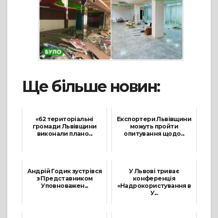
Ще більше новин:
«62 територіальні
Експортери Львівщини
громади Львівщини
можуть пройти
виконали плано...
опитування щодо...
9 Липня, 2021
17 Травня, 2021
Андрій Годик зустрівся
У Львові триває
з Представником
конференція
Уповноважен...
«Надрокористування в
У...
9 Червня, 2021
29 Листопада, 2021