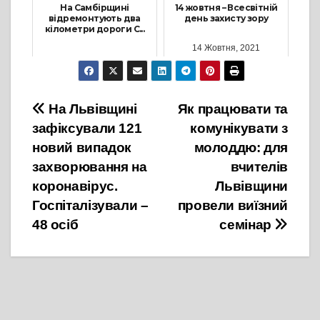
На Самбірщині
14 жовтня – Всесвітній
відремонтують два
день захисту зору
кілометри дороги С...
14 Жовтня, 2021
2 Листопада, 2021
Навігація
На Львівщині
Як працювати та
зафіксували 121
комунікувати з
записів
новий випадок
молоддю: для
захворювання на
вчителів
коронавірус.
Львівщини
Госпіталізували –
провели виїзний
48 осіб
семінар