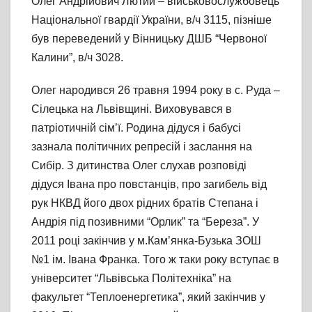
Олег Андрійович Лютий – військовослужбовець
Національної гвардії України, в/ч 3115, пізніше
був переведений у Вінницьку ДШБ “Червоної
Калини”, в/ч 3028.
Олег народився 26 травня 1994 року в с. Руда –
Сілецька на Львівщині. Виховувався в
патріотичній сім’ї. Родина дідуся і бабусі
зазнала політичних репресій і заслання на
Сибір. З дитинства Олег слухав розповіді
дідуся Івана про повстанців, про загибель від
рук НКВД його двох рідних братів Степана і
Андрія під позивними “Орлик” та “Береза”. У
2011 році закінчив у м.Кам’янка-Бузька ЗОШ
№1 ім. Івана Франка. Того ж таки року вступає в
університет “Львівська Політехніка” на
факультет “Теплоенергетика”, який закінчив у