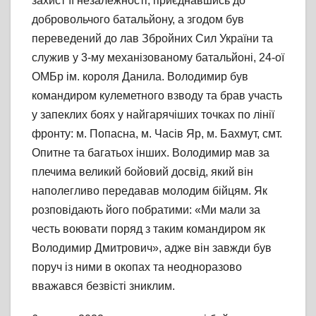
захист її незалежності, приєднавшись до
добровольчого батальйону, а згодом був
переведений до лав Збройних Сил України та
служив у 3-му механізованому батальйоні, 24-ої
ОМБр ім. короля Данила. Володимир був
командиром кулеметного взводу та брав участь
у запеклих боях у найгарячіших точках по лінії
фронту: м. Попасна, м. Часів Яр, м. Бахмут, смт.
Опитне та багатьох інших. Володимир мав за
плечима великий бойовий досвід, який він
наполегливо передавав молодим бійцям. Як
розповідають його побратими: «Ми мали за
честь воювати поряд з таким командиром як
Володимир Дмитрович», адже він завжди був
поруч із ними в окопах та неодноразово
вважався безвісті зниклим.