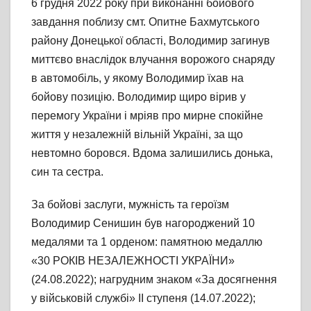
6 грудня 2022 року при виконанні бойового
завдання поблизу смт. Опитне Бахмутського
району Донецької області, Володимир загинув
миттєво внаслідок влучання ворожого снаряду
в автомобіль, у якому Володимир їхав на
бойову позицію. Володимир щиро вірив у
перемогу України і мріяв про мирне спокійне
життя у незалежній вільній Україні, за що
невтомно боровся. Вдома залишились донька,
син та сестра.
За бойові заслуги, мужність та героїзм
Володимир Сенишин був нагороджений 10
медалями та 1 орденом: памятною медаллю
«30 РОКІВ НЕЗАЛЕЖНОСТІ УКРАЇНИ»
(24.08.2022); нагрудним знаком «За досягнення
у військовій службі» ІІ ступеня (14.07.2022);