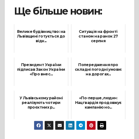
Ще більше новин:
Велике будівництво: на
Ситуація на фронті
Львівщині готується до
станом на ранок 27
відк...
серпня
18 Листопада, 2021
27 Серпня, 2022
Президент України
Попередження про
підписав Закон України
складні погодні умови:
«Про внес...
на дорогах...
19 Жовтня, 2022
2 Січня, 2026
У Львівському районі
«По-перше, люди»:
реалізують чотири
Нацгвардія продовжує
проєктних р...
кампанію но...
30 Серпня, 2023
24 Липня, 2026