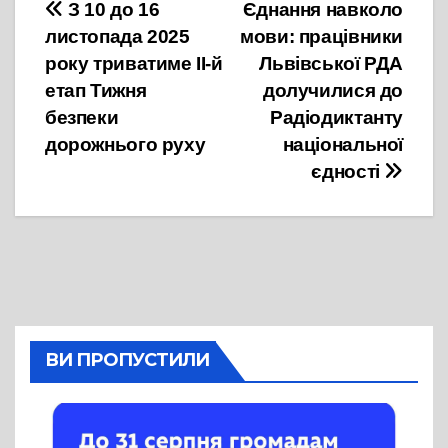
Навігація
З 10 до 16
Єднання навколо
листопада 2025
мови: працівники
записів
року триватиме ІІ-й
Львівської РДА
етап Тижня
долучилися до
безпеки
Радіодиктанту
дорожнього руху
національної
єдності
ВИ ПРОПУСТИЛИ