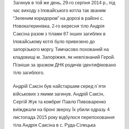
Загинув в той же день, 29-го серпня 2014 р., під
час виходу з Іловайського котла так званим
“Зеленим коридором” на дорозі в районі с.
Новокатеринівка. 2-го вересня тіло Андрія
Саксіна разом з тілами 87 інших загиблих в
Іловайському котлі було привезено до
запорізького моргу. Тимчасово похований на
кладовищі м. Запоріжжя, як невпізнаний Герой.
Пізніше за зразком ДНК родичів ідентифіковано
тіло загиблого.
Андрій Саксін був найстаршим серед п`яти
військових з якими загинув. Андрій Саксін,
Сергій Жук та комбриг Павло Пивоваренко
виїжджали на броні зверху. Їх убили одразу. 4
листопада 2015 року відбулося перепоховання
тіла Андрія Саксіна в с. Руда-Сілецька