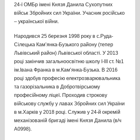
24-ї ОМБр імені Князя Данила Сухопутних
військ Збройних сил України. Учасник російсько
– української війни.
Народився 25 березня 1998 року в с.Руда-
Сілецька Кам’янка-Бузького району (тепер
Львівський район) Львівської області. У 2013
році закінчив загальноосвітню школу І-ІІІ ст. №1
ім.Івана Франка в м.Кам’янка-Бузька. В 2016
році здобув професію електрозварювальника
та газорізальника в Добротвірському
професійному ліцеї. Проходив строкову
військову службу у лавах Збройних сил України
в м.Харків у 2018 році. Служив у 24-й окремій
механізованій бригаді імені Князя Данила (в/ч
А0998).