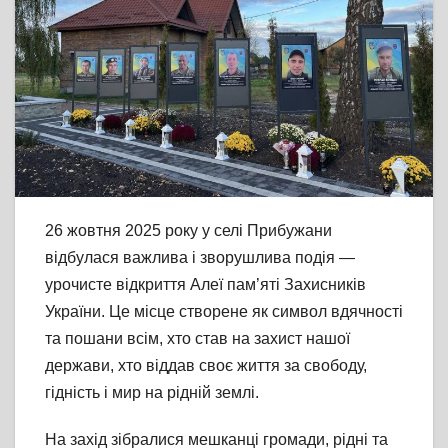
26 жовтня 2025 року у селі Прибужани
відбулася важлива і зворушлива подія —
урочисте відкриття Алеї пам’яті Захисників
України. Це місце створене як символ вдячності
та пошани всім, хто став на захист нашої
держави, хто віддав своє життя за свободу,
гідність і мир на рідній землі.
На захід зібралися мешканці громади, рідні та