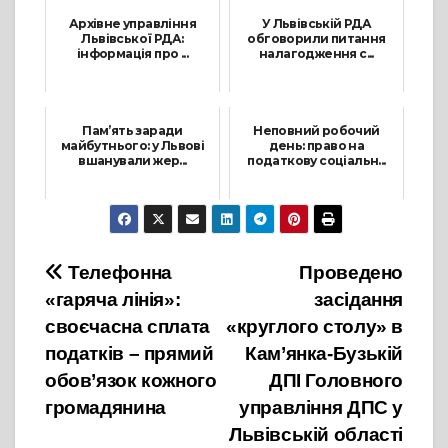
Архівне управління
У Львівській РДА
Львівської РДА:
обговорили питання
інформація про ...
налагодження с...
20 Жовтня, 2023
28 Травня, 2025
Пам’ять заради
Неповний робочий
майбутнього: у Львові
день: право на
вшанували жер...
податкову соціальн...
27 Січня, 2026
8 Липня, 2026
Навігація
Телефонна
Проведено
«гаряча лінія»:
засідання
записів
своєчасна сплата
«круглого столу» в
податків – прямий
Кам’янка-Бузькій
обов’язок кожного
ДПІ Головного
громадянина
управління ДПС у
Львівській області