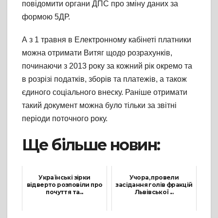
повідомити органи ДПС про зміну даних за
формою 5ДР.
А з 1 травня в Електронному кабінеті платники
можна отримати Витяг щодо розрахунків,
починаючи з 2013 року за кожний рік окремо та
в розрізі податків, зборів та платежів, а також
єдиного соціального внеску. Раніше отримати
такий документ можна було тільки за звітні
періоди поточного року.
Ще більше новин:
Українські зірки
Учора, провели
відверто розповіли про
засідання голів фракцій
почуття та...
Львівської ...
10 Листопада, 2022
17 Лютого, 2022