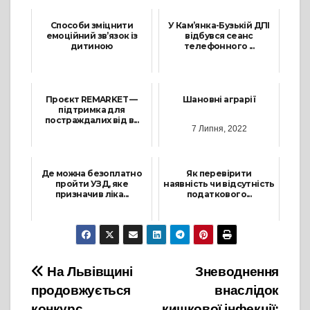
Способи зміцнити
У Кам’янка-Бузькій ДПІ
емоційний зв’язок із
відбувся сеанс
дитиною
телефонного ...
5 Березня, 2026
25 Вересня, 2023
Проєкт REMARKET —
Шановні аграрії
підтримка для
постраждалих від в...
7 Липня, 2022
18 Квітня, 2025
Де можна безоплатно
Як перевірити
пройти УЗД, яке
наявність чи відсутність
призначив ліка...
податкового...
20 Вересня, 2024
2 Листопада, 2022
Навігація
На Львівщині
Зневоднення
продовжується
внаслідок
записів
конкурс
кишкової інфекції: