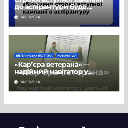
до аспірантури буде
продовжено
06/08/2026
ВЕТЕРАНСЬКА ПОЛІТИКА
НОВИНИ РДА
«Кар’єра ветерана» —
надійний навігатор у
цивільній професії
06/08/2026