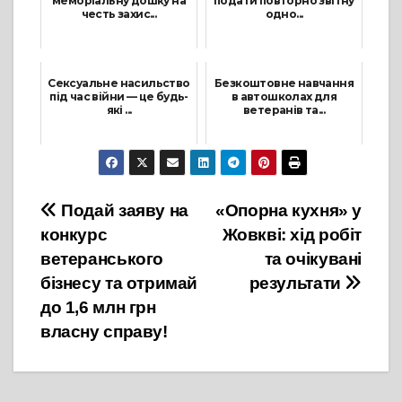
меморіальну дошку на
подати повторно звітну
честь захис...
одно...
20 Лютого, 2026
21 Жовтня, 2021
Сексуальне насильство
Безкоштовне навчання
під час війни — це будь-
в автошколах для
які ...
ветеранів та...
28 Грудня, 2023
5 Квітня, 2024
Навігація
Подай заяву на
«Опорна кухня» у
конкурс
Жовкві: хід робіт
записів
ветеранського
та очікувані
бізнесу та отримай
результати
до 1,6 млн грн
власну справу!