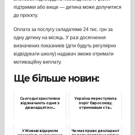
підтримки або вище — дитина може долучитися
до проєкту.
Оплата за послугу складатиме 24 тис. грн за
одну дитину на місяць. У разі досягнення
визначених показників (діти будуть регулярно
відвідувати школу) надавач зможе отримати
мотиваційну виплату.
Ще більше новин:
Сьогодні християни
Україна переступила
відзначають одне з
поріг Євросоюзу,
дванадцяти н...
отримавши ста...
2 Лютого, 2025
10 Травня, 2024
У Жовкві відкрили
Чи має право декларант