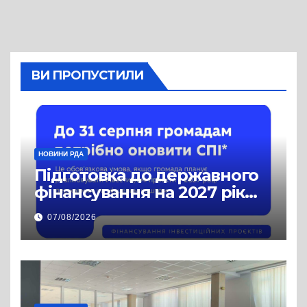
ВИ ПРОПУСТИЛИ
НОВИНИ РДА
Підготовка до державного
фінансування на 2027 рік
уже триває
07/08/2026