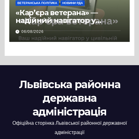
ВЕТЕРАНСЬКА ПОЛІТИКА
НОВИНИ РДА
«Кар’єра ветерана» —
надійний навігатор у
цивільній професії
06/08/2026
Львівська районна
державна
адміністрація
Офіційна сторінка Львівської районної державної
адміністрації