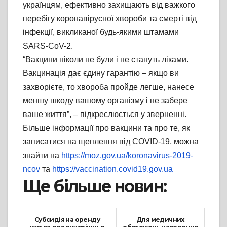
українцям, ефективно захищають від важкого
перебігу коронавірусної хвороби та смерті від
інфекції, викликаної будь-якими штамами
SARS-CoV-2.
“Вакцини ніколи не були і не стануть ліками.
Вакцинація дає єдину гарантію – якщо ви
захворієте, то хвороба пройде легше, нанесе
меншу шкоду вашому організму і не забере
ваше життя”, – підкреслюється у зверненні.
Більше інформації про вакцини та про те, як
записатися на щеплення від COVID-19, можна
знайти на
https://moz.gov.ua/koronavirus-2019-
ncov
та
https://vaccination.covid19.gov.ua
Ще більше новин:
Субсидія на оренду
Для медичних