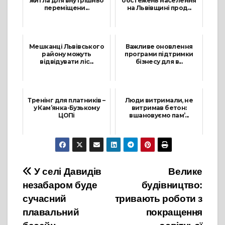
житла для внутрішньо
обстежень населення
переміщени...
на Львівщині прод...
15 Квітня, 2025
19 Жовтня, 2023
Мешканці Львівського
Важливе оновлення
району можуть
програми підтримки
відвідувати ліс...
бізнесу для в...
11 Травня, 2022
20 Березня, 2025
Тренінг для платників –
Люди витримали, не
у Кам’янка-Бузькому
витримав бетон:
ЦОПі
вшановуємо пам’...
1 Червня, 2023
20 Січня, 2026
Навігація
У селі Давидів
Велике
незабаром буде
будівництво:
записів
сучасний
тривають роботи з
плавальний
покращення