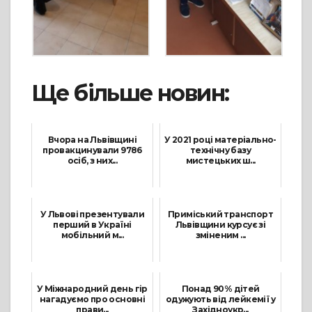
Ще більше новин:
Вчора на Львівщині
У 2021 році матеріально-
провакцинували 9786
технічну базу
осіб, з них...
мистецьких ш...
7 Серпня, 2021
29 Грудня, 2021
У Львові презентували
Приміський транспорт
перший в Україні
Львівщини курсує зі
мобільний м...
зміненим ...
12 Липня, 2021
3 Березня, 2022
У Міжнародний день гір
Понад 90% дітей
нагадуємо про основні
одужують від лейкемії у
прави...
Західноукр...