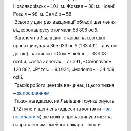
Новояворівськ – 101; м. Жовква – 30; м. Новий
Розділ – 98; м. Самбір – 58.
Всього у центрах вакцинації області щеплення
від коронавірусу отримали 58 806 осіб.
Загалом на Львівщині станом на сьогодні
провакцинували 365 039 осіб (133 492 – другою
дозою) :вакциною «Covieshield» – 38 403
особи, «Astra Zeneca» – 77 391, «Coronavac» –
120 882, «Pfizer» – 93 924, «Moderna» – 34 439
осіб.
Графік роботи центрів вакцинації цього тижня
–
за посиланням.
Такаж нагадаємо, на Львівщині функціонують
172 пункти щеплень (адреси та контакти –
за
посиланням
), де можна провакцинуватися за
направленням сімейного лікаря. Пункти