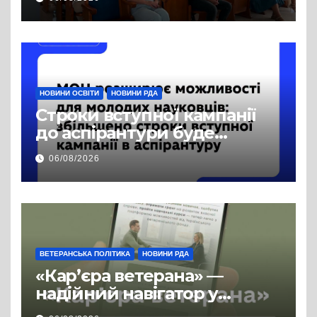
права на доступ до
публічної інформації
НОВИНИ ОСВІТИ
НОВИНИ РДА
Строки вступної кампанії
до аспірантури буде
продовжено
06/08/2026
ВЕТЕРАНСЬКА ПОЛІТИКА
НОВИНИ РДА
«Кар’єра ветерана» —
надійний навігатор у
цивільній професії