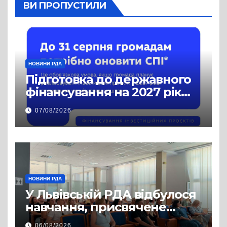
ВИ ПРОПУСТИЛИ
НОВИНИ РДА
Підготовка до державного
фінансування на 2027 рік
уже триває
07/08/2026
НОВИНИ РДА
У Львівській РДА відбулося
навчання, присвячене
аспектам забезпечення
06/08/2026