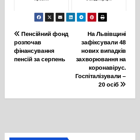
11 Грудня, 2021
31 Січня, 2022
Навігація
Пенсійний фонд
На Львівщині
розпочав
зафіксували 48
записів
фінансування
нових випадків
пенсій за серпень
захворювання на
коронавірус.
Госпіталізували –
20 осіб