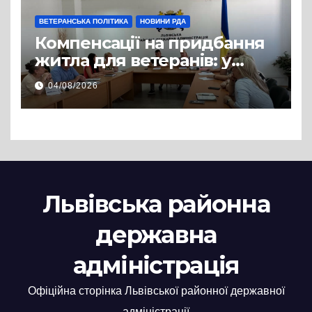
ВЕТЕРАНСЬКА ПОЛІТИКА
НОВИНИ РДА
Компенсації на придбання
житла для ветеранів: у
Львівській РДА розглянули
04/08/2026
нові заяви
Львівська районна
державна
адміністрація
Офіційна сторінка Львівської районної державної
адміністрації