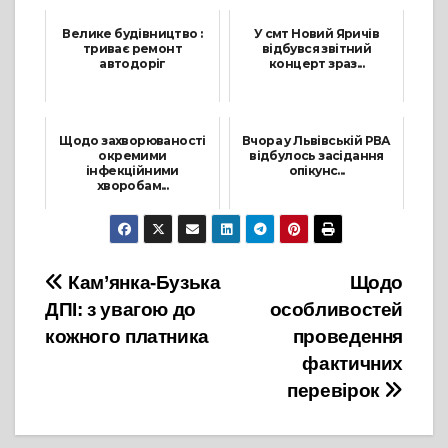
Велике будівництво :
У смт Новий Яричів
триває ремонт
відбувся звітний
автодоріг
концерт зраз...
13 Серпня, 2021
22 Червня, 2021
Щодо захворюваності
Вчора у Львівській РВА
окремими
відбулось засідання
інфекційними
опікунс...
хворобам...
10 Березня, 2023
2 Вересня, 2024
Навігація
Кам’янка-Бузька
Щодо
ДПІ: з увагою до
особливостей
записів
кожного платника
проведення
фактичних
перевірок