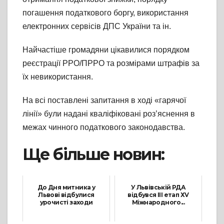
погашення податкового боргу, використання
електронних сервісів ДПС України та ін.
Найчастіше громадяни цікавилися порядком
реєстрації РРО/ПРРО та розмірами штрафів за
їх невикористання.
На всі поставлені запитання в ході «гарячої
лінії» були надані кваліфіковані роз’яснення в
межах чинного податкового законодавства.
Ще більше новин:
До Дня митника у
У Львівській РДА
Львові відбулися
відбувся ІІІ етап ХV
урочисті заходи
Міжнародного...
25 Червня, 2025
14 Грудня, 2024