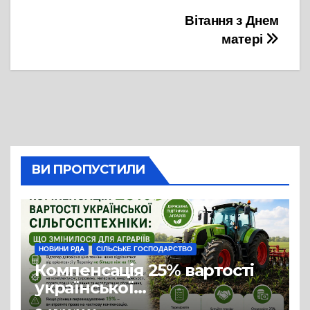
Навігація
Вітання з Днем
матері
записів
ВИ ПРОПУСТИЛИ
НОВИНИ РДА
СІЛЬСЬКЕ ГОСПОДАРСТВО
Компенсація 25% вартості
української
сільгосптехніки: що