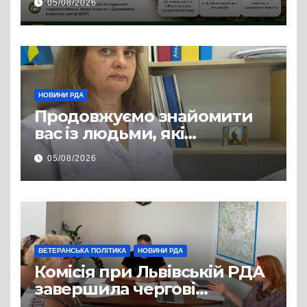
05/08/2026
змінилося для аграріїв
НОВИНИ РДА
Продовжуємо знайомити
вас із людьми, які
допомагають нашим
05/08/2026
захисникам і захисницям
повертатися до цивільного
життя
ВЕТЕРАНСЬКА ПОЛІТИКА
НОВИНИ РДА
Комісія при Львівській РДА
завершила чергові
співбесіди та