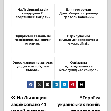
На Львівщині за рік
Для тергромад
спорудили 21
Дрогобицького району
спортивний майдан...
провели навчанн...
31 Грудня, 2021
22 Вересня, 2021
Підприємці та наймані
Парк сучасної
працівники Львівщини
скульптури запрошує на
отримал...
екскурсії: зі...
24 Травня, 2021
9 Вересня, 2021
Укрзалізниця призначає
Соціальна
додаткові поїзди зі
відповідальність
Львова ...
бізнесу: під час конфер...
25 Лютого, 2022
30 Червня, 2021
Навігація
На Львівщині
“Героїзм
зафіксовано 41
українських воїнів
записів