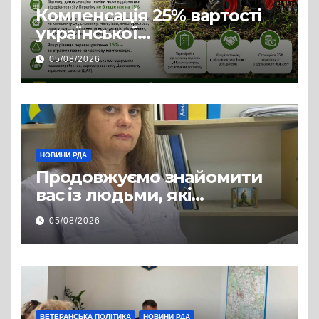
Компенсація 25% вартості
української
сільгосптехніки: що
05/08/2026
змінилося для аграріїв
НОВИНИ РДА
Продовжуємо знайомити
вас із людьми, які
допомагають нашим
05/08/2026
захисникам і захисницям
повертатися до цивільного
життя
ВЕТЕРАНСЬКА ПОЛІТИКА
НОВИНИ РДА