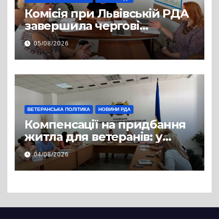
Комісія при Львівській РДА
завершила чергові
співбесіди та
05/08/2026
рекомендувала кандидатів
на посади фахівців із
супроводу
ВЕТЕРАНСЬКА ПОЛІТИКА
НОВИНИ РДА
Компенсації на придбання
житла для ветеранів: у
Львівській РДА розглянули
04/08/2026
нові заяви