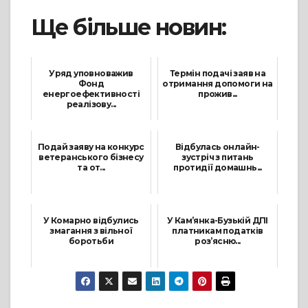
Ще більше новин:
Уряд уповноважив
Термін подачі заяв на
Фонд
отримання допомоги на
енергоефективності
прожив...
реалізову...
27 Квітня, 2026
15 Листопада, 2022
Подай заяву на конкурс
Відбулась онлайн-
ветеранського бізнесу
зустріч з питань
та от...
протидії домашнь...
3 Липня, 2025
23 Липня, 2021
У Комарно відбулись
У Кам’янка-Бузькій ДПІ
змагання з вільної
платникам податків
боротьби
роз’ясню...
29 Листопада, 2021
26 Серпня, 2024