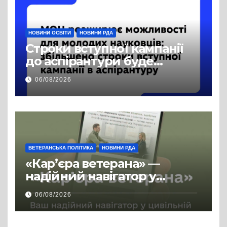
НОВИНИ ОСВІТИ
НОВИНИ РДА
Строки вступної кампанії
до аспірантури буде
продовжено
06/08/2026
ВЕТЕРАНСЬКА ПОЛІТИКА
НОВИНИ РДА
«Кар’єра ветерана» —
надійний навігатор у
цивільній професії
06/08/2026