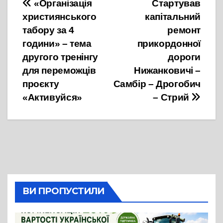
Навігація
«Організація
Стартував
християнського
капітальний
записів
табору за 4
ремонт
години» – тема
прикордонної
другого тренінгу
дороги
для переможців
Нижанковичі –
проєкту
Самбір – Дрогобич
«Активуйся»
– Стрий
ВИ ПРОПУСТИЛИ