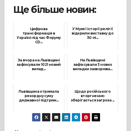
Ще більше новин:
Цифрова
У Музеї історії релігії
трансформація в
відкрили виставку до
Україні: під час Форуму
30-лі...
CD...
28 Вересня, 2021
24 Червня, 2021
За вчора на Львівщині
На Львівщині
зафіксували 1021 новий
зафіксували 3 нових
випад...
випадки захворюва...
18 Листопада, 2021
19 Липня, 2021
Львівщина отримала
Щодо російського
рекордну суму
вторгнення:
державної підтрим...
зберігається загроза ...
30 Грудня, 2021
12 Квітня, 2022