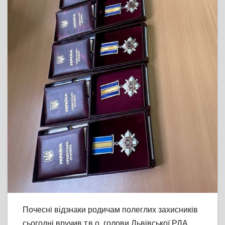
Почесні відзнаки родичам полеглих захисників
сьогодні вручив т.в.о. голови Львівської РДА