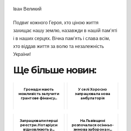
Іван Великий
Подвиг кожного Героя, хто ціною життя
захищає нашу землю, назавжди в нашій пам’яті
і в наших серцях. Вічна пам’ять і слава всім,
хто віддав життя за волю та незалежність
України!
Ще більше новин:
Громади мають
У селі Хоросно
можливість залучити
запрацювала нова
грантове фінансу...
амбулаторія
2 Травня, 2025
28 Листопада, 2021
Запрацювали перші
На Львівщині
реєстри. Нотаріуси
розпочалася осінньо-
відновлюють р...
зимова заборона н...