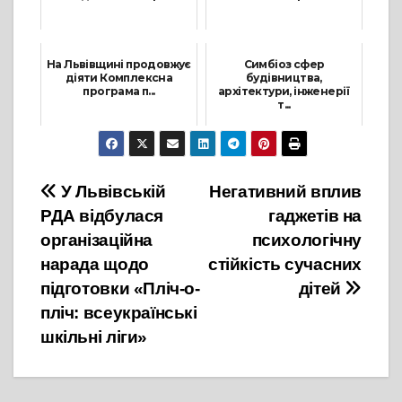
30 Грудня, 2024
31 Жовтня, 2024
На Львівщині продовжує
Симбіоз сфер
діяти Комплексна
будівництва,
програма п...
архітектури, інженерії
т...
1 Липня, 2022
22 Грудня, 2022
Навігація
У Львівській
Негативний вплив
РДА відбулася
гаджетів на
записів
організаційна
психологічну
нарада щодо
стійкість сучасних
підготовки «Пліч-о-
дітей
пліч: всеукраїнські
шкільні ліги»