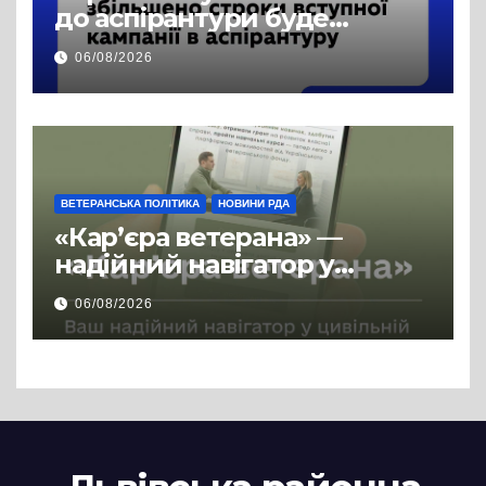
до аспірантури буде
продовжено
06/08/2026
ВЕТЕРАНСЬКА ПОЛІТИКА
НОВИНИ РДА
«Кар’єра ветерана» —
надійний навігатор у
цивільній професії
06/08/2026