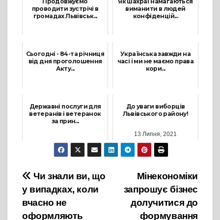
Продовжуємо
Як шахраї намагаються
проводити зустрічі в
виманити в людей
громадах Львівськ...
конфіденцій...
23 Липня, 2026
16 Грудня, 2024
Сьогодні - 84-та річниця
Українська завжди на
від дня проголошення
часі і ми не маємо права
Акту...
кори...
30 Червня, 2025
20 Жовтня, 2022
Державні послуги для
До уваги виборців
ветеранів і ветеранок
Львівського району!
за прин...
13 Липня, 2021
27 Липня, 2026
Навігація
Чи знали ви, що
Мінекономіки
у випадках, коли
запрошує бізнес
записів
вчасно не
долучитися до
оформляють
формування