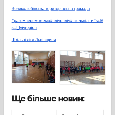
Великолюбінська територіальна громада
#разомпереможемо
#плічопліч
#шкільніліги
#scl
#
scl_lvivregion
Шкільні ліги Львівщини
Ще більше новин: