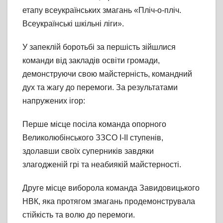
етапу всеукраїнських змагань «Пліч-о-пліч.
Всеукраїнські шкільні ліги».
У запеклій боротьбі за першість зійшлися
команди від
закладів освіти громади,
демонструючи свою майстерність, командний
дух та жагу до перемоги. За результатами
напружених ігор:
Перше місце посіла команда опорного
Великолюбінського ЗЗСО І-ІІ ступенів,
здолавши своїх суперників завдяки
злагодженій грі та неабиякій майстерності.
Друге місце виборола команда Завидовицького
НВК, яка протягом змагань продемонструвала
стійкість та волю до перемоги.