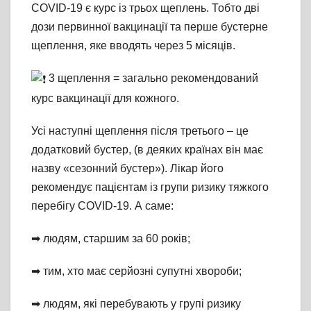
COVID-19 є курс із трьох щеплень. Тобто дві
дози первинної вакцинації та перше бустерне
щеплення, яке вводять через 5 місяців.
3 щеплення = загально рекомендований
курс вакцинації для кожного.
Усі
наступні щеплення після третього – це
додатковий бустер, (в деяких країнах він має
назву «сезонний бустер»). Лікар його
рекомендує пацієнтам із групи ризику тяжкого
перебігу COVID-19. А саме:
➡︎ людям, старшим за 60 років;
➡︎ тим, хто має серйозні супутні хвороби;
➡︎ людям, які перебувають у групі ризику