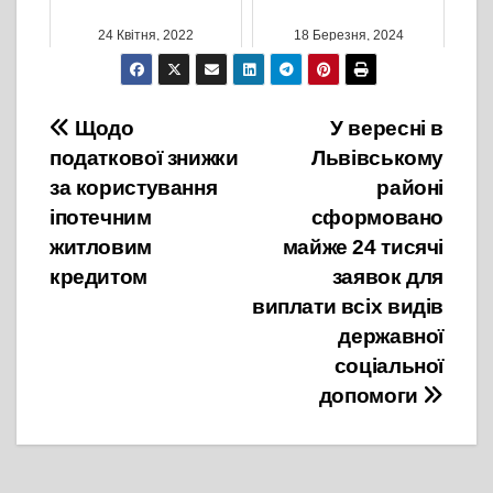
24 Квітня, 2022
18 Березня, 2024
Навігація
Щодо
У вересні в
податкової знижки
Львівському
записів
за користування
районі
іпотечним
сформовано
житловим
майже 24 тисячі
кредитом
заявок для
виплати всіх видів
державної
соціальної
допомоги