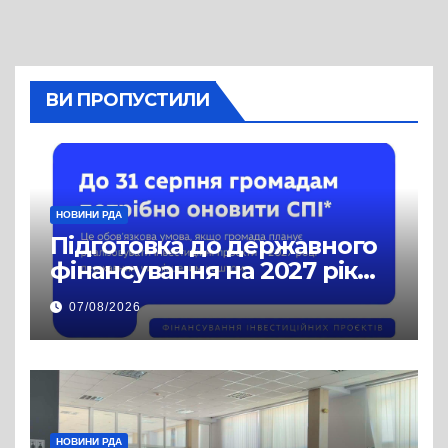
ВИ ПРОПУСТИЛИ
НОВИНИ РДА
Підготовка до державного
фінансування на 2027 рік
уже триває
07/08/2026
НОВИНИ РДА