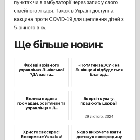
пунктах чи в амбулаторії через запис у свого
сімейного лікаря. Також в Україні доступна
вакцина проти COVID-19 для щеплення дітей з
5-річного віку.
Ще більше новин:
Фахівці архівного
«Потягни за ЗСУ»: на
управління Львівської
Львівщині відбудеться
РДА завіта...
благоді...
22 Липня, 2026
20 Липня, 2022
Велика подяка
Зверніть увагу,
громадам, освітянам та
працюють шахраї!
управлінцям Л...
29 Лютого, 2024
9 Червня, 2026
Христос воскрес!
Якщо ви хочете взяти
Воскресне Україна!
дитину в свою родину