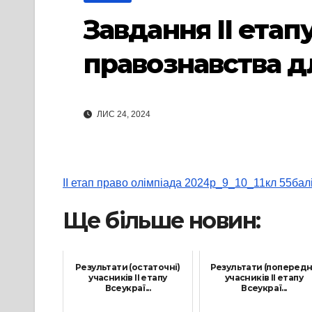
Завдання ІІ етап
правознавства для
ЛИС 24, 2024
ІІ етап право олімпіада 2024р_9_10_11кл 55бал
Ще більше новин:
Результати (остаточні)
Результати (попередн
учасників ІІ етапу
учасників ІІ етапу
Всеукраї...
Всеукраї...