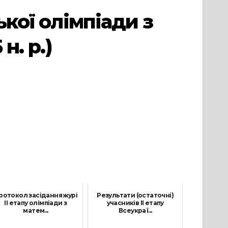
ької олімпіади з
н. р.)
ротокол засідання журі
Результати (остаточні)
ІІ етапу олімпіади з
учасників ІІ етапу
матем...
Всеукраї...