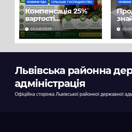
НОВИНИ РДА
СІЛЬСЬКЕ ГОСПОДАРСТВО
НОВИНИ
Компенсація 25%
Про
вартості
знай
української
люд
05/08/2026
05/0
сільгосптехніки:
доп
що змінилося для
наш
аграріїв
і з
пов
цив
Львівська районна де
адміністрація
Офіційна сторінка Львівської районної державної адм