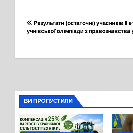
10 Листопада, 2024
23 Листопада, 2024
Навігація
Результати (остаточні) учасників ІІ 
учнівської олімпіади з правознавства у 
записів
ВИ ПРОПУСТИЛИ