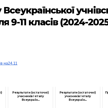
у Всеукраїнської учнівс
 9-11 класів (2024-2025 
ів на24.11
і)
Результати (остаточні)
Результати (остаточні)
П
учасників І етапу
учасників І етапу
Всеукраїн...
Всеукраїн...