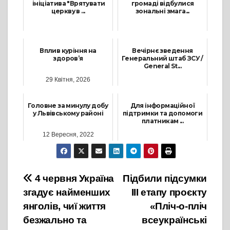
ініціатива "Врятувати
громаді відбулися
церкву в ...
зональні змага...
13 Червня, 2023
8 Квітня, 2024
Вплив куріння на
Вечірнє зведення
здоров’я
Генеральний штаб ЗСУ /
General St...
29 Квітня, 2026
6 Липня, 2022
Головне за минулу добу
Для інформаційної
у Львівському районі
підтримки та допомоги
платникам ...
12 Вересня, 2022
15 Липня, 2021
Навігація
4 червня Україна
Підбили підсумки
згадує найменших
ІІІ етапу проєкту
записів
янголів, чиї життя
«Пліч-о-пліч
безжально та
всеукраїнські