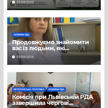
05/08/2026
змінилося для аграріїв
НОВИНИ РДА
Продовжуємо знайомити
вас із людьми, які
допомагають нашим
05/08/2026
захисникам і захисницям
повертатися до цивільного
життя
ВЕТЕРАНСЬКА ПОЛІТИКА
НОВИНИ РДА
Комісія при Львівській РДА
завершила чергові