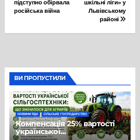
підступно обірвала
шкільні ліги» у
російська війна
Львівському
районі
ВИ ПРОПУСТИЛИ
НОВИНИ РДА
СІЛЬСЬКЕ ГОСПОДАРСТВО
Компенсація 25% вартості
української
сільгосптехніки: що