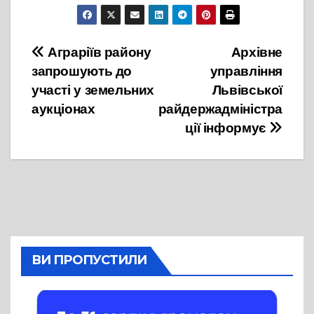
26 Листопада, 2024
16 Жовтня, 2025
Навігація
Аграріїв району
Архівне
запрошують до
управління
записів
участі у земельних
Львівської
аукціонах
райдержадміністра
ції інформує
ВИ ПРОПУСТИЛИ