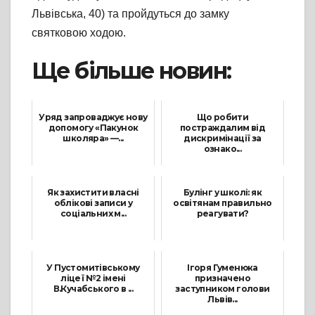
Львівська, 40) та пройдуться до замку
святковою ходою.
Ще більше новин:
Уряд запроваджує нову
Що робити
допомогу «Пакунок
постраждалим від
школяра» —...
дискримінації за
ознако...
8 Липня, 2025
13 Листопада, 2024
Як захистити власні
Булінг у школі: як
облікові записи у
освітянам правильно
соціальних м...
реагувати?
29 Липня, 2024
18 Листопада, 2024
У Пустомитівському
Ігоря Гуменюка
ліцеї №2 імені
призначено
В.Кучабського в ...
заступником голови
Львів...