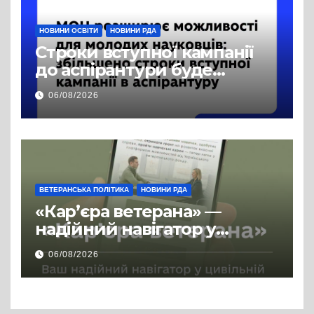
НОВИНИ ОСВІТИ
НОВИНИ РДА
Строки вступної кампанії
до аспірантури буде
продовжено
06/08/2026
ВЕТЕРАНСЬКА ПОЛІТИКА
НОВИНИ РДА
«Кар’єра ветерана» —
надійний навігатор у
цивільній професії
06/08/2026