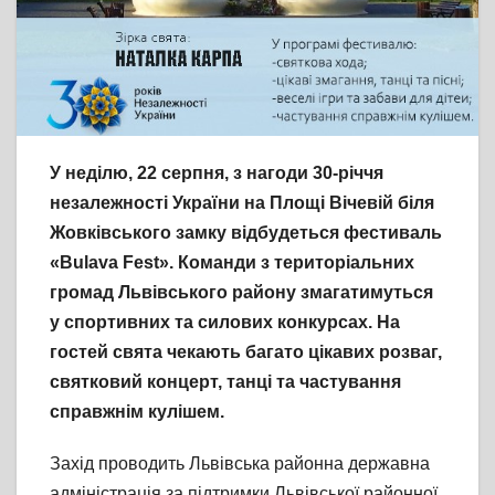
У неділю, 22 серпня, з нагоди 30-річчя
незалежності України на Площі Вічевій біля
Жовківського замку відбудеться фестиваль
«Bulava Fest». Команди з територіальних
громад Львівського району змагатимуться
у спортивних та силових конкурсах. На
гостей свята чекають багато цікавих розваг,
святковий концерт, танці та частування
справжнім кулішем.
Захід проводить Львівська районна державна
адміністрація за підтримки Львівської районної