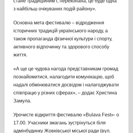
стане традиційним і, переконана, це буде одна
з найбільш очікуваних подій району».
Основна мета фестивалю – відродження
історичних традицій українського народу, а
також пропаганда фізичної культури і спорту,
активного відпочинку та здорового способу
життя.
«А ще це чудова нагода представникам громад
познайомитися, налагодити комунікацію, щоб
надалі обмінюватися досвідом і налагоджувати
співпрацю у різних сферах», – додає Христина
Замула.
Урочисте відкриття фестивалю «Bulava Fest»- о
17.00. Учасники змагань зустрінуться біля
адмінбудинку Жовківської міської ради (вул.