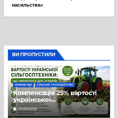
насильства»
ВИ ПРОПУСТИЛИ
НОВИНИ РДА
СІЛЬСЬКЕ ГОСПОДАРСТВО
Компенсація 25% вартості
української
сільгосптехніки: що
05/08/2026
змінилося для аграріїв