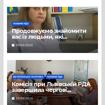
НОВИНИ РДА
Продовжуємо знайомити
вас із людьми, які
допомагають нашим
05/08/2026
захисникам і захисницям
повертатися до цивільного
життя
ВЕТЕРАНСЬКА ПОЛІТИКА
НОВИНИ РДА
Комісія при Львівській РДА
завершила чергові
співбесіди та
05/08/2026
рекомендувала кандидатів