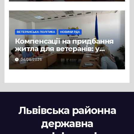
на посади фахівців із
супроводу
ВЕТЕРАНСЬКА ПОЛІТИКА
НОВИНИ РДА
Компенсації на придбання
житла для ветеранів: у
Львівській РДА розглянули
04/08/2026
нові заяви
Львівська районна
державна