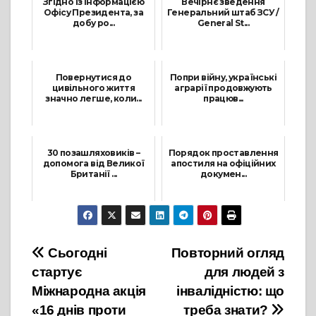
Згідно із інформацією
Вечірнє зведення
Офісу Президента, за
Генеральний штаб ЗСУ /
добу ро...
General St...
26 Червня, 2022
2 Липня, 2022
Повернутися до
Попри війну, українські
цивільного життя
аграрії продовжують
значно легше, коли...
працюв...
1 Травня, 2026
30 Липня, 2022
30 позашляховиків –
Порядок проставлення
допомога від Великої
апостиля на офіційних
Британії ...
докумен...
27 Квітня, 2024
19 Квітня, 2023
Навігація
Сьогодні
Повторний огляд
стартує
для людей з
записів
Міжнародна акція
інвалідністю: що
«16 днів проти
треба знати?