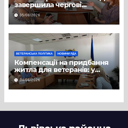
завершила чергові
співбесіди та
05/08/2026
рекомендувала кандидатів
на посади фахівців із
супроводу
ВЕТЕРАНСЬКА ПОЛІТИКА
НОВИНИ РДА
Компенсації на придбання
житла для ветеранів: у
Львівській РДА розглянули
04/08/2026
нові заяви