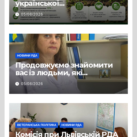
української
сільгосптехніки: що
05/08/2026
змінилося для аграріїв
НОВИНИ РДА
Продовжуємо знайомити
вас із людьми, які
допомагають нашим
05/08/2026
захисникам і захисницям
повертатися до цивільного
життя
ВЕТЕРАНСЬКА ПОЛІТИКА
НОВИНИ РДА
Комісія при Львівській РДА