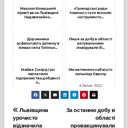
Максим Козицький
«Громадські ради
привітав на Львівщині
повинні стати якісним
Надзвичайно...
інструменто...
14 Червня, 2021
11 Березня, 2021
Дорожники
Лише за добу в області
асфальтують ділянку в
рятувальники
межах села Топільн...
ліквідували бі...
28 Жовтня, 2021
14 Лютого, 2022
Майже 2 млрд грн
Ми матимемо набагато
заплатили
сильнішу Європу
підприємства добувної
п...
4 Липня, 2022
24 Вересня, 2021
Навігація
Львівщина
За останню добу в
урочисто
області
записів
відзначила
провакцинували