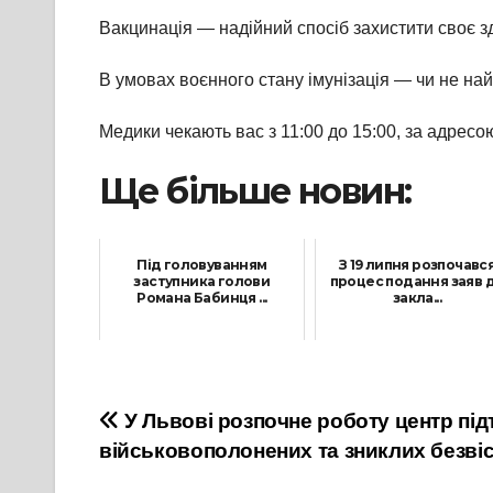
Вакцинація — надійний спосіб захистити своє з
В умовах воєнного стану імунізація — чи не най
Медики чекають вас з 11:00 до 15:00, за адрес
Ще більше новин:
Під головуванням
З 19 липня розпочавс
заступника голови
процес подання заяв 
Романа Бабинця ...
закла...
10 Липня, 2026
20 Липня, 2026
Навігація
У Львові розпочне роботу центр пі
військовополонених та зниклих безві
записів