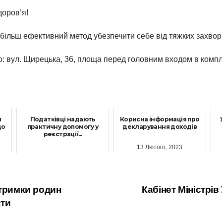
доров’я!
більш ефективний метод убезпечити себе від тяжких захворю
ою: вул. Щирецька, 36, площа перед головним входом в комп
я
Податківці надають
Корисна інформація про
до
практичну допомогу у
декларування доходів
реєстрації...
13 Лютого, 2023
1 Грудня, 2023
дтримки родин
Кабінет Міністрів
сти