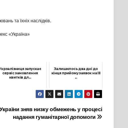
вань та їхніх наслідків.
лекс «Україна»
Укрзалізниця запускає
Залишилось два дні до
сервіс замовлення
кінця прийому заявок на ІІІ
квитків дл...
...
7 Грудня, 2023
3 Липня, 2024
 України зняв низку обмежень у процесі
надання гуманітарної допомоги