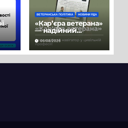
ВЕТЕРАНСЬКА ПОЛІТИКА
НОВИНИ РДА
ої
«Кар’єра ветерана»
— надійний
де
навігатор у
06/08/2026
цивільній професії