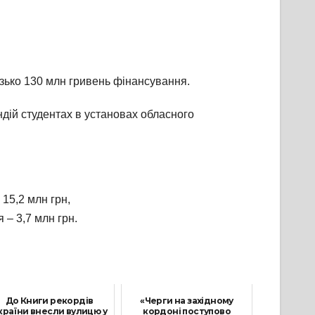
изько 130 млн гривень фінансування.
ндій студентах в установах обласного
15,2 млн грн,
 – 3,7 млн грн.
До Книги рекордів
«Черги на західному
країни внесли вулицю у
кордоні поступово