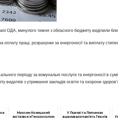
ької ОДА, минулого тижня з обласного бюджету виділили бл
а оплату праці, розрахунки за енергоносії та виплату стипе
ьного періоду за комунальні послуги та енергоносії в сумі 
 видатків з утримання закладів освіти та охорони здоров’я
 на
Максим Козицький
У Львові та Липниках
зустрівся з Генконсулом
вшанували пам’ять Героїв
У