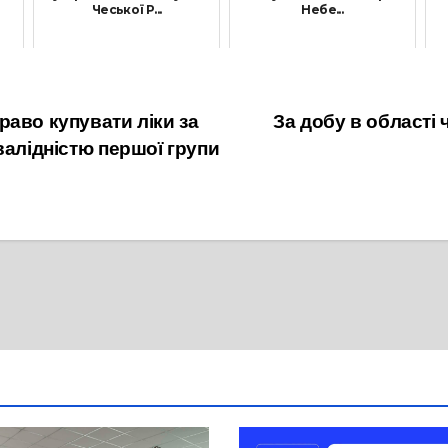
Чеської Р...
Небе...
25 Серпня, 2021
4 Лютого, 2022
аво купувати ліки за
За добу в області 
валідністю першої групи