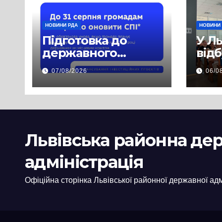
НОВИНИ РДА
НОВИНИ
Підготовка до
У Л
державного
від
фінансування на
нав
07/08/2026
06/0
2027 рік уже
при
триває
асп
заб
пра
пуб
Львівська районна де
інф
адміністрація
Офіційна сторінка Львівської районної державної адм