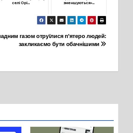
селі Орі...
зменшуються»...
1 Грудня, 2021
1 Березня, 2022
чадним газом отруїлися п’ятеро людей:
закликаємо бути обачнішими