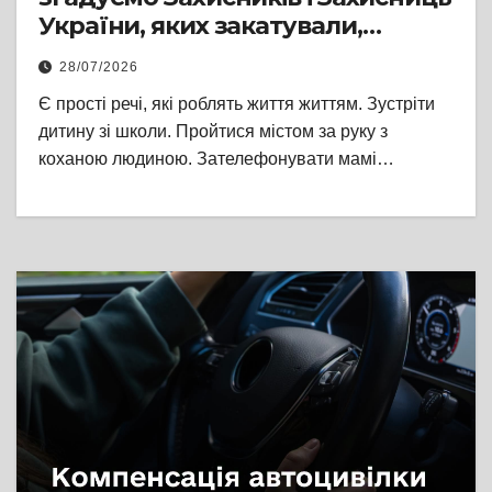
України, яких закатували,
стратили або вбили в полоні
28/07/2026
Є прості речі, які роблять життя життям. Зустріти
дитину зі школи. Пройтися містом за руку з
коханою людиною. Зателефонувати мамі…