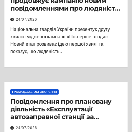
продовжує кампанію новим
повідомленнями про людяність,
гумор і дію
24/07/2026
Національна гвардія України презентує другу
хвилю іміджевої кампанії «По-перше, люди».
Новий етап розвиває ідею першої хвилі та
показує, що людяність…
ГРОМАДСЬКЕ ОБГОВОРЕННЯ
Повідомлення про плановану
діяльність «Експлуатації
автозаправної станції за
адресою: 79047, м. Львів, вул.
24/07/2026