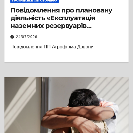
ГРОМАДСЬКЕ ОБГОВОРЕННЯ
Повідомлення про плановану
діяльність «Експлуатація
наземних резервуарів
нафтопродуктів та складу
24/07/2026
сипучих мінеральних добрив на
Повідомлення ПП Агрофірма Дзвони
території ПП «АГРОФІРМА
«ДЗВОНИ» за адресою: Львівська
обл., Львівський р-н., с. Болотня»
суб’єкта господарювання ПП
«АГРОФІРМА «ДЗВОНИ»
(реєстраційний номер справи
25130)