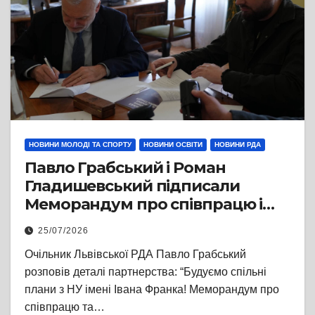
НОВИНИ МОЛОДІ ТА СПОРТУ
НОВИНИ ОСВІТИ
НОВИНИ РДА
Павло Грабський і Роман
Гладишевський підписали
Меморандум про співпрацю і
партнерство
25/07/2026
Очільник Львівської РДА Павло Грабський
розповів деталі партнерства: “Будуємо спільні
плани з НУ імені Івана Франка! Меморандум про
співпрацю та…