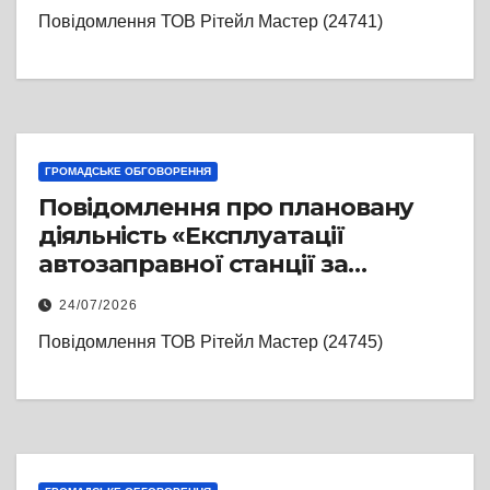
Вербова, 15В» суб’єкта
Повідомлення ТОВ Рітейл Мастер (24741)
господарювання ТОВ«РІТЕЙЛ
МАСТЕРС» (реєстраційний
номер справи 24741)
ГРОМАДСЬКЕ ОБГОВОРЕННЯ
Повідомлення про плановану
діяльність «Експлуатації
автозаправної станції за
адресою: Львівська обл., м. Львів,
24/07/2026
вул. Поліська, 2А» суб’єкта
Повідомлення ТОВ Рітейл Мастер (24745)
господарювання ТОВ «РІТЕЙЛ
МАСТЕРС» (реєстраційний
номер справи 24745)