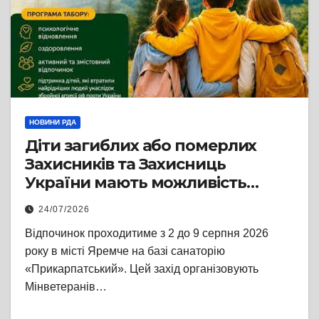
НОВИНИ РДА
Діти загиблих або померлих
Захисників та Захисниць
України мають можливість
безкоштовно відпочити у
24/07/2026
літньому таборі
Відпочинок проходитиме з 2 до 9 серпня 2026
року в місті Яремче на базі санаторію
«Прикарпатський». Цей захід організовують
Мінветеранів…