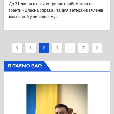
До 31 липня включно триває прийом заяв на
гранти «Власна справа» та для ветеранів і членів
їхніх сімей у нинішньому…
Пагінація
1
2
3
…
7
записів
ВІТАЄМО ВАС: