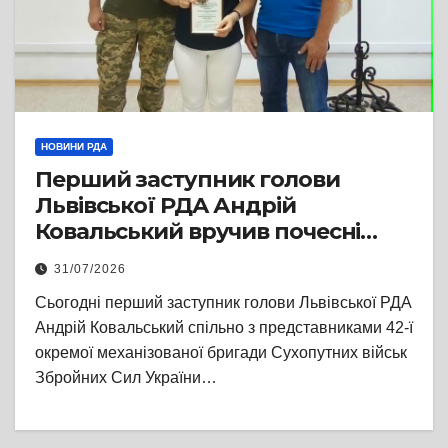
НОВИНИ РДА
Перший заступник голови
Львівської РДА Андрій
Ковальський вручив почесні
відзнаки родичам захисників
31/07/2026
Сьогодні перший заступник голови Львівської РДА
Андрій Ковальський спільно з представниками 42-ї
окремої механізованої бригади Сухопутних військ
Збройних Сил України…