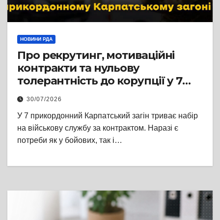
НОВИНИ РДА
Про рекрутинг, мотиваційні
контракти та нульову
толерантність до корупції у 7
прикордонному Карпатському
30/07/2026
загоні
У 7 прикордонний Карпатський загін триває набір
на військову службу за контрактом. Наразі є
потреби як у бойових, так і…