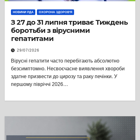
НОВИНИ РДА
ОХОРОНА ЗДОРОВ'Я
З 27 до 31 липня триває Тиждень
боротьби з вірусними
гепатитами
29/07/2026
Вірусні гепатити часто перебігають абсолютно
безсимптомно. Несвоєчасне виявлення хвороби
здатне призвести до цирозу та раку печінки. У
першому півріччі 2026…