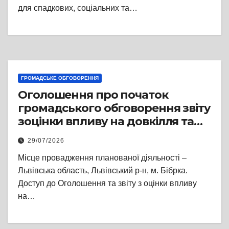
для спадкових, соціальних та…
ГРОМАДСЬКЕ ОБГОВОРЕННЯ
Оголошення про початок
громадського обговорення звіту
зоцінки впливу на довкілля та
звіт з оцінки впливу надовкілля
29/07/2026
стосовно планованої діяльності
Місце провадження планованої діяльності –
«Видобування суглинку та
Львівська область, Львівський р-н, м. Бібрка.
глини відповідно до
Доступ до Оголошення та звіту з оцінки впливу
Спеціального дозволу на
на…
користування надрами №
4200від 23 січня 2007 року»
(реєстраційний номер справи –