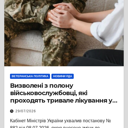
ВЕТЕРАНСЬКА ПОЛІТИКА
НОВИНИ РДА
Визволені з полону
військовослужбовці, які
проходять тривале лікування у
медзакладах, отримуватимуть
29/07/2026
додаткові 50 000 грн щомісяця
Кабінет Міністрів України ухвалив постанову №
882 від 08.07.2026, якою внесено зміни до