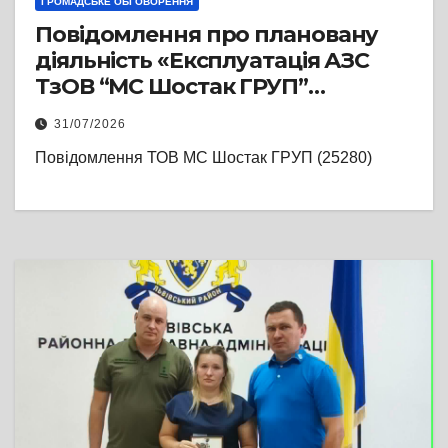
ГРОМАДСЬКЕ ОБГОВОРЕННЯ
Повідомлення про плановану
діяльність «Експлуатація АЗС
ТзОВ “МС Шостак ГРУП”
призначеної для зберігання та
31/07/2026
реалізації світлих
Повідомлення ТОВ МС Шостак ГРУП (25280)
нафтопродуктів, та заправка
паливом автотранспорту усіх
типів за адресою: Львівська
область, Львівський район, село
Воля-Висоцька, вул. Героїв
України, буд. 96» суб’єкта
господарювання ТОВ «МС
ШОСТАК ГРУП» (реєстраційний
номер справи 25280)