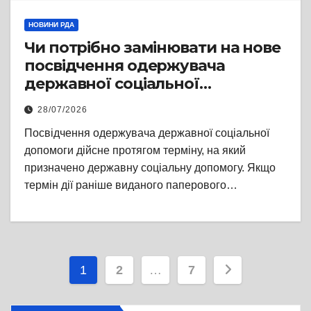
НОВИНИ РДА
Чи потрібно замінювати на нове
посвідчення одержувача
державної соціальної
допомоги?
28/07/2026
Посвідчення одержувача державної соціальної
допомоги дійсне протягом терміну, на який
призначено державну соціальну допомогу. Якщо
термін дії раніше виданого паперового…
Пагінація
1
2
…
7
записів