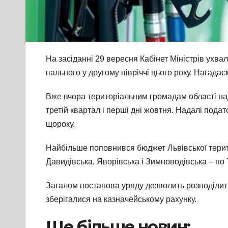
На засіданні 29 вересня Кабінет Міністрів ухва
пального у другому півріччі цього року. Нагадаєм
Вже вчора територіальним громадам області над
третій квартал і перші дні жовтня. Надалі по
щороку.
Найбільше поповнився бюджет Львівської терито
Давидівська, Яворівська і Зимноводівська – по 
Загалом постанова уряду дозволить розподілити
зберігалися на казначейському рахунку.
Ще більше новин: