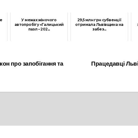
не
У межах жіночого
29,5 млн грн субвенції
автопробігу «Галицький
отримала Львівщина на
пазл – 202...
забез...
27 Вересня, 2021
6 Жовтня, 2021
он про запобігання та
Працедавці Льв