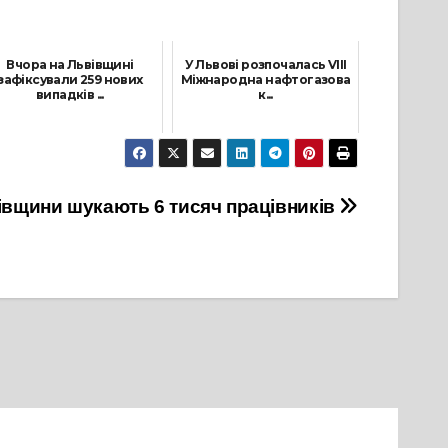
Вчора на Львівщині
У Львові розпочалась VIII
зафіксували 259 нових
Міжнародна нафтогазова
випадків ...
к...
5 Грудня, 2021
27 Травня, 2021
івщини шукають 6 тисяч працівників