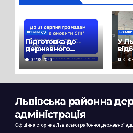
НОВИНИ РДА
НОВИНИ
Підготовка до
У Л
державного
від
фінансування на
нав
07/08/2026
06/0
2027 рік уже
при
триває
асп
заб
пра
пуб
Львівська районна де
інф
адміністрація
Офіційна сторінка Львівської районної державної адм