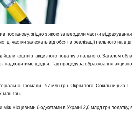
лив постанову, згідно з якою затвердили частки відрахуван
о, ці частки залежать від обсягів реалізації пального на відп
ійшли кошти з акцизного податку з пального. Загалом обла
даток надходитиме щодня. Так процедура обрахування акцизн
ріальної громади –57 млн грн. Окрім того, Сокільницька ТГ 
7 млн грн.
 між місцевими бюджетами в Україні 2,6 млрд грн податку, я