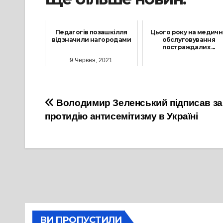
Педагогів позашкілля
Цього року на медич
відзначили нагородами
обслуговування
постраждалих ...
9 Червня, 2021
27 Квітня, 2021
Навігація
Володимир Зеленський підписав зак
протидію антисемітизму в Україні
записів
ВИ ПРОПУСТИЛИ