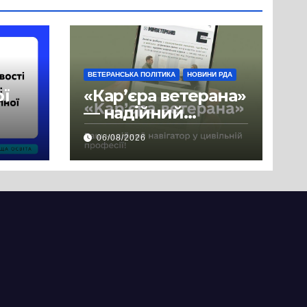
ВЕТЕРАНСЬКА ПОЛІТИКА
НОВИНИ РДА
ої
«Кар’єра ветерана»
— надійний
де
навігатор у
06/08/2026
цивільній професії