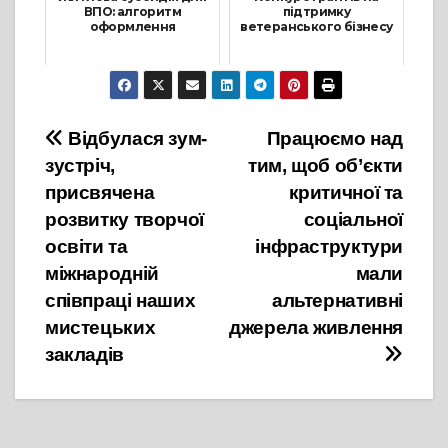
ВПО: алгоритм
підтримку
оформлення
ветеранського бізнесу
11 Листопада, 2024
24 Квітня, 2025
Навігація
Відбулася зум-
Працюємо над
зустріч,
тим, щоб об’єкти
записів
присвячена
критичної та
розвитку творчої
соціальної
освіти та
інфраструктури
міжнародній
мали
співпраці наших
альтернативні
мистецьких
джерела живлення
закладів