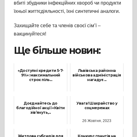
вбиті збудники інфекційних хвороб чи продукти
їхньої життєдіяльності, їхні синтетичні аналоги.
Захищайте себе та членів своєї сім’ї –
вакцинуйтеся!
Ще більше новин:
«Доступні кредити 5-7-
Львівська районна
9%»: максимальний
військова адміністрація
строк піль...
нагадує ...
19 Вересня, 2025
6 Липня, 2022
Доєднайтесь до
Увага! Шахрайство у
благодійної акції «Квіти
соцмережах
зів’януть,...
26 Жовтня, 2023
22 Серпня, 2025
Житлова субсидія для
Конкурс грантів на