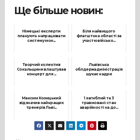
Ще більше новин:
Німецькі експерти
Біля найвищого
планують напрацювати
флагштока області за
систему мон...
участю військо...
29 Листопада, 2021
16 Лютого, 2022
Творчий колектив
Львівська
Сокальщини влаштував
облдержадміністрація
концерт для ...
шукає кадри
6 Липня, 2021
15 Червня, 2021
Максим Козицький
1 загиблий та 3
відзначив найкращих
травмовані: стан
тренерів Льві...
аварійності на до...
22 Липня, 2021
5 Липня, 2021