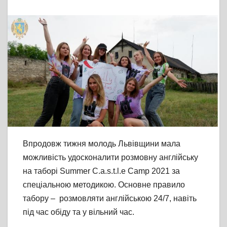
Впродовж тижня молодь Львівщини мала
можливість удосконалити розмовну англійську
на таборі Summer C.a.s.t.l.e Camp 2021 за
спеціальною методикою. Основне правило
табору – розмовляти англійською 24/7, навіть
під час обіду та у вільний час.