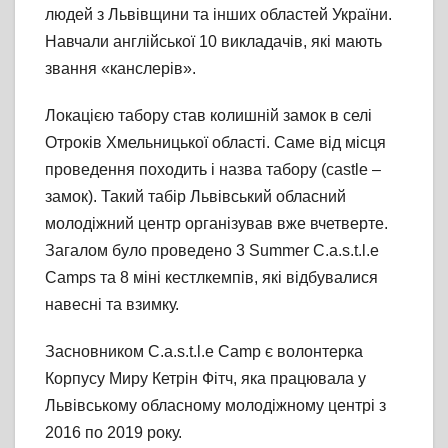
людей з Львівщини та інших областей України.
Навчали англійської 10 викладачів, які мають
звання «канслерів».
Локацією табору став колишній замок в селі
Отроків Хмельницької області. Саме від місця
проведення походить і назва табору (castle –
замок). Такий табір Львівський обласний
молодіжний центр організував вже вчетверте.
Загалом було проведено 3 Summer C.a.s.t.l.e
Camps та 8 міні кестлкемпів, які відбувалися
навесні та взимку.
Засновником C.a.s.t.l.e Camp є волонтерка
Корпусу Миру Кетрін Фітч, яка працювала у
Львівському обласному молодіжному центрі з
2016 по 2019 року.