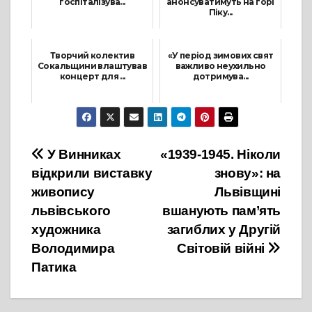
госпіталізува...
анонсуватимуть на горі
Піку...
4 Червня, 2021
29 Квітня, 2021
Творчий колектив
«У період зимових свят
Сокальщини влаштував
важливо неухильно
концерт для ...
дотримува...
6 Липня, 2021
29 Листопада, 2021
Навігація
У Винниках
«1939-1945. Ніколи
відкрили виставку
знову»: на
записів
живопису
Львівщині
львівського
вшанують пам’ять
художника
загиблих у Другій
Володимира
Світовій війні
Патика