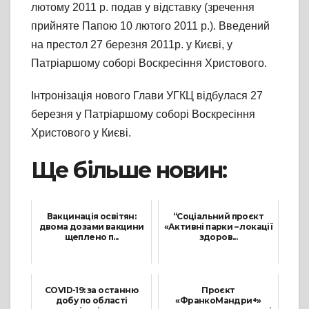
лютому 2011 р. подав у відставку (зречення
прийняте Папою 10 лютого 2011 р.). Введений
на престол 27 березня 2011р. у Києві, у
Патріаршому соборі Воскресіння Христового.
Інтронізація нового Глави УГКЦ відбулася 27
березня у Патріаршому соборі Воскресіння
Христового у Києві.
Ще більше новин:
Вакцинація освітян:
“Соціальний проєкт
двома дозами вакцини
«Активні парки – локації
щеплено п...
здоров...
24 Грудня, 2021
26 Липня, 2021
COVID-19: за останню
Проєкт
добу по області
«ФранкоМандри+»