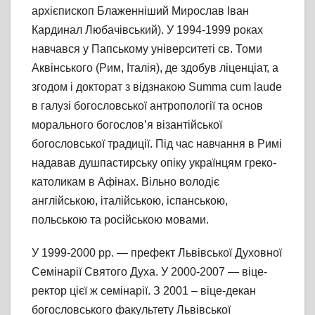
архієпископ Блаженніший Мирослав Іван
Кардинал Любачівський). У 1994-1999 роках
навчався у Папському університеті св. Томи
Аквінського (Рим, Італія), де здобув ліценціат, а
згодом і докторат з відзнакою Summa cum laude
в галузі богословської антропології та основ
морального богослов’я візантійської
богословської традиції. Під час навчання в Римі
надавав душпастирську опіку українцям греко-
католикам в Афінах. Вільно володіє
англійською, італійською, іспанською,
польською та російською мовами.
У 1999-2000 рр. — префект Львівської Духовної
Семінарії Святого Духа. У 2000-2007 — віце-
ректор цієї ж семінарії. З 2001 – віце-декан
богословського факультету Львівської