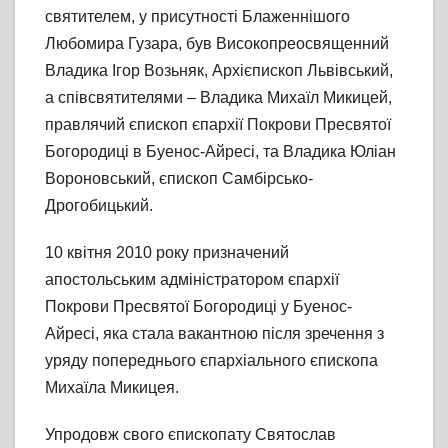
святителем, у присутності Блаженнішого
Любомира Гузара, був Високопреосвященний
Владика Ігор Возьняк, Архієпископ Львівський,
а співсвятителями – Владика Михаїл Микицей,
правлячий єпископ єпархії Покрови Пресвятої
Богородиці в Буенос-Айресі, та Владика Юліан
Вороновський, єпископ Самбірсько-
Дрогобицький.
10 квітня 2010 року призначений
апостольським адміністратором єпархії
Покрови Пресвятої Богородиці у Буенос-
Айресі, яка стала вакантною після зречення з
уряду попереднього єпархіального єпископа
Михаїла Микицея.
Упродовж свого єпископату Святослав