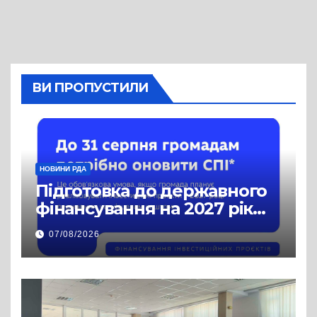
ВИ ПРОПУСТИЛИ
НОВИНИ РДА
Підготовка до державного
фінансування на 2027 рік
уже триває
07/08/2026