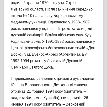
родині 5 травня 1970 року у м. Стрию
Львівської області. Після закінчення середньої
школи № 10 навчався у Бориславському
медичному училищі. Одночасно у 1983-1989
роках навчався у підпільній греко-католицькій
духовній семінарії. Відбув військову службу у
Радянській армії. У 1991-1992 роках навчався у
Центрі філософсько-богословських студій «Дон
Боско» у м. Буенос-Айресі (Аргентина), а у
1992-1994 роках – у Львівській Духовній
Семінарії Святого Духа.
Піддияконські свячення отримав з рук владики
Юліяна Вороновського. Дияконські свячення
отримав 21 травня 1994 року (святитель –
владика Филимон Курчаба), священичі – 26
червня 1994 року (святитель – Верховний