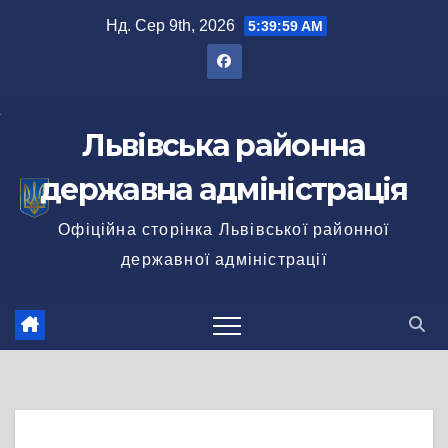
Перейти
Нд. Сер 9th, 2026
5:39:59 AM
до
вмісту
Львівська районна
державна адміністрація
Офіційна сторінка Львівської районної
державної адміністрації