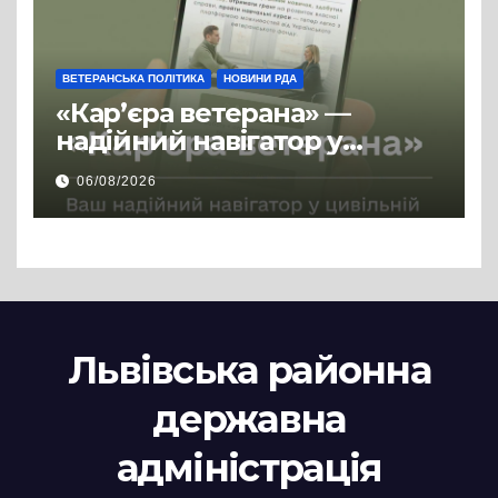
ВЕТЕРАНСЬКА ПОЛІТИКА
НОВИНИ РДА
«Кар’єра ветерана» —
надійний навігатор у
цивільній професії
06/08/2026
Львівська районна
державна
адміністрація