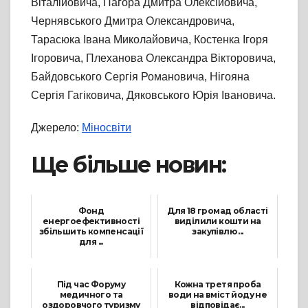
Віталійовича, Пагора Дмитра Олексійовича,
Чернявського Дмитра Олександровича,
Тарасюка Івана Миколайовича, Костенка Ігоря
Ігоровича, Плеханова Олександра Вікторовича,
Байдовського Сергія Романовича, Нігояна
Сергія Гагіковича, Дяковського Юрія Івановича.
Джерело:
Міносвіти
Ще більше новин:
Фонд
Для 18 громад області
енергоефективності
виділили кошти на
збільшить компенсації
закупівлю ...
для ...
5 Травня, 2022
27 Січня, 2022
Під час Форуму
Кожна третя проба
медичного та
води на вміст йоду не
оздоровчого туризму
відповідає...