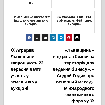
пі...
21 Жовтня, 2021
21 Вересня, 2021
Понад 300 нових хворих
За вчора на Львівщині
і жодного летального
зафіксували 449 нових
випадк...
випадк...
9 Вересня, 2021
22 Вересня, 2021
Навігація
Аграріїв
«Львівщина –
Львівщини
відкрита і безпечна
записів
запрошують 22
територія для
вересня взяти
ведення бізнесу», –
участь у
Андрій Годик про
земельному
основний меседж
аукціоні
Міжнародного
економічного
форуму