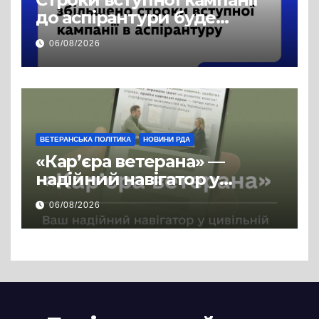
до аспірантури буде
продовжено
06/08/2026
ВЕТЕРАНСЬКА ПОЛІТИКА
НОВИНИ РДА
«Кар’єра ветерана» —
надійний навігатор у
цивільній професії
06/08/2026