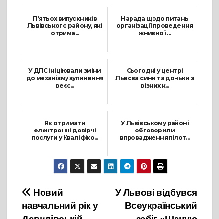
П'ятьох випускників
Нарада щодо питань
Львівського району, які
організації проведення
отрима...
жнивної ...
11 Серпня, 2023
8 Липня, 2021
У ДПС ініціювали зміни
Сьогодні у центрі
до механізму зупинення
Львова сини та доньки з
реєс...
різних к...
4 Березня, 2025
28 Червня, 2022
Як отримати
У Львівському районі
електронні довірчі
обговорили
послуги у Кваліфіко...
впровадження пілот...
25 Січня, 2022
8 Листопада, 2023
Навігація
Новий
У Львові відбувся
навчальний рік у
Всеукраїнський
записів
Давидівській
забіг «Шаную