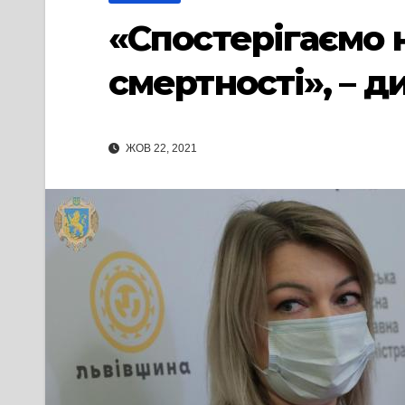
«Cпостерігаємо 
смертності», – д
ЖОВ 22, 2021