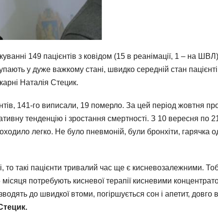
куванні 149 пацієнтів з ковідом (15 в реанімації, 1 – на ШВ
тупають у дуже важкому стані, швидко середній стан пацієнті
ікарні Наталія Стецик.
нтів, 141-го виписали, 19 померло. За цей період жовтня про
ативну тенденцію і зростання смертності. З 10 вересня по 2
ходило легко. Не було пневмоній, були бронхіти, гарячка оди
, то такі пацієнти тривалий час ще є кисневозалежними. Тобто
5 місяця потребують кисневої терапії кисневими концентрат
зводять до швидкої втоми, погіршується сон і апетит, довго 
Стецик.