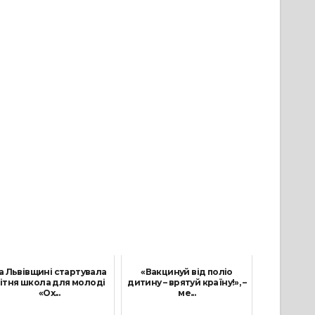
а Львівщині стартувала
«Вакцинуй від поліо
ітня школа для молоді
дитину – врятуй країну!», –
«Ох...
ме...