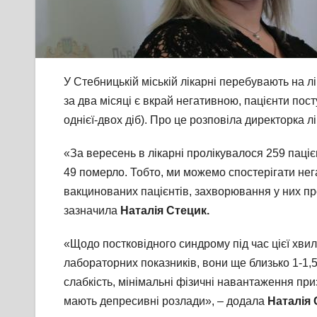
У Стебницькій міській лікарні перебувають на лі
за два місяці є вкрай негативною, пацієнти пос
однієї-двох діб). Про це розповіла директорка л
«За вересень в лікарні пролікувалося 259 паціє
49 померло. Тобто, ми можемо спостерігати нег
вакцинованих пацієнтів, захворювання у них про
зазначила
Наталія Стецик.
«Щодо постковідного синдрому під час цієї хвилі
лабораторних показників, вони ще близько 1-1,
слабкість, мінімальні фізичні навантаження при
мають депресивні розлади», – додала
Наталія 