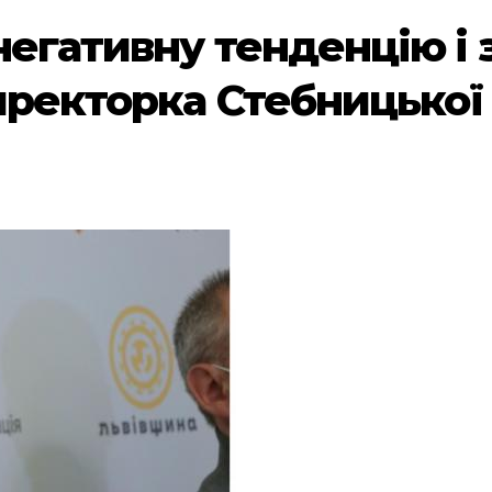
негативну тенденцію і 
иректорка Стебницької 