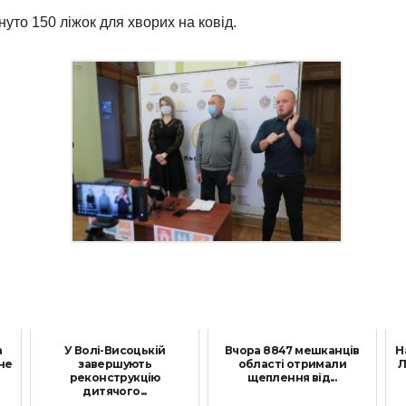
нуто 150 ліжок для хворих на ковід.
а
У Волі-Висоцькій
Вчора 8847 мешканців
Н
не
завершують
області отримали
Л
реконструкцію
щеплення від...
дитячого...