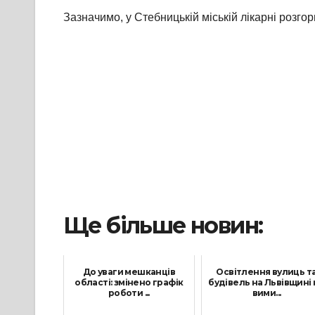
Зазначимо, у Стебницькій міській лікарні розгор
Ще більше новин:
До уваги мешканців
Освітлення вулиць т
області: змінено графік
будівель на Львівщині 
роботи ...
вими...