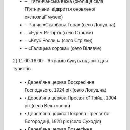
– П’ятничанська вежа (околиця села
П’ятничани, відкриття оновленої
експозиції музею)
– Ранчо «Скарбова Гора» (село Лопушна)
– «Едем Резорт» (село Стрілки)
– «Клуб Рослин» (село Стрілки)
– «Галицька сорока» (село Вілявче)
2) 11.00-16.00 – 6 храмів будуть відкриті для
туристів
• Дерев’яна церква Воскресіння
Господнього, 1924 рік (село Лопушна)
• Дерев’яна церква Пресвятої Трійці, 1904
рік (село Вільховець)
• Дерев’яна церква Покрова Пресвятої
Богородиці, 1928 рік (село Суходіл)
• Дерев’яна церква Вознесіння