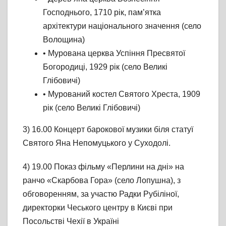
Господнього, 1710 рік, пам’ятка
архітектури національного значення (село
Волощина)
• Мурована церква Успіння Пресвятої
Богородиці, 1929 рік (село Великі
Глібовичі)
• Мурований костел Святого Хреста, 1909
рік (село Великі Глібовичі)
3) 16.00 Концерт барокової музики біля статуї
Святого Яна Непомуцького у Суходолі.
4) 19.00 Показ фільму «Перлини на дні» на
ранчо «Скарбова Гора» (село Лопушна), з
обговоренням, за участю Радки Рубіліної,
директорки Чеського центру в Києві при
Посольстві Чехії в Україні