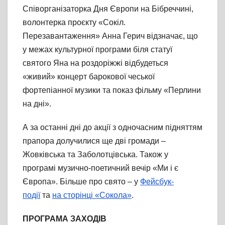
Співорганізаторка Дня Європи на Бібреччині,
волонтерка проєкту «Сокіл.
Перезавантаження» Анна Герич відзначає, що
у межах культурної програми біля статуї
святого Яна на роздоріжжі відбудеться
«живий» концерт барокової чеської
фортепіанної музики та показ фільму «Перлини
на дні».
А за останні дні до акції з одночасним підняттям
прапора долучилися ще дві громади –
Жовківська та Заболотцівська. Також у
програмі музично-поетичний вечір «Ми і є
Європа». Більше про свято – у
Фейсбук-
події
та
на сторінці «Сокола»
.
ПРОГРАМА ЗАХОДІВ