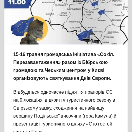
15-16 травня громадська ініціатива «Сокіл.
Перезавантаження» разом із Бібрською
громадою та Чеським центром у Києві
організовують святкування Днів Європи.
Відбудеться одночасне підняття прапорів ЄС
на 9 локаціях, відкриття туристичного сезону в
Свірзькому замку, сходження на найвищу
вершину Подільської височини (гора Камула) й
презентація туристичного шляху «Сто гостей
святого Яна».