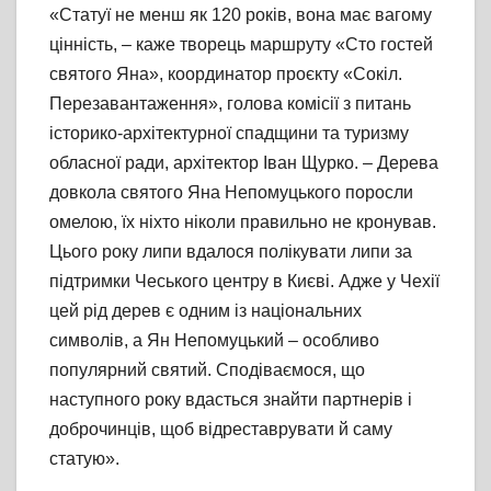
«Статуї не менш як 120 років, вона має вагому
цінність, – каже творець маршруту «Сто гостей
святого Яна», координатор проєкту «Сокіл.
Перезавантаження», голова комісії з питань
історико-архітектурної спадщини та туризму
обласної ради, архітектор Іван Щурко. – Дерева
довкола святого Яна Непомуцького поросли
омелою, їх ніхто ніколи правильно не кронував.
Цього року липи вдалося полікувати липи за
підтримки Чеського центру в Києві. Адже у Чехії
цей рід дерев є одним із національних
символів, а Ян Непомуцький – особливо
популярний святий. Сподіваємося, що
наступного року вдасться знайти партнерів і
доброчинців, щоб відреставрувати й саму
статую».