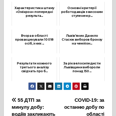
Характеристика штаму
Основні критерії
«Омікрон»: попередні
роботодавців з високим
результа...
ступенем р...
13 Січня, 2022
9 Липня, 2021
Вчора в області
Львів’янин Данило
провакцинували 10 018
Стасюк виборов бронзу
осіб, з них ...
на чемпіон...
28 Серпня, 2021
30 Червня, 2021
Результати кожного
За рік велосипедисти
третього аналізу
Львівщини вибороли
свідчать про б...
понад 150 ...
1 Вересня, 2021
12 Січня, 2022
Навігація
55 ДТП за
COVID-19: за
минулу добу:
останню добу по
записів
водіїв закликають
області