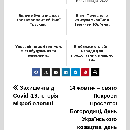
10 Листопада, 2022
25 Вересня, 2024
Велике будівництво:
Візит Почесного
триває ремонт об’їзної
консула України в
Трускав...
Німеччині Юрґена...
17 Листопада, 2021
13 Травня, 2026
Управління архітектури,
Відбулась онлайн-
містобудування та
нарада для
земельни...
представників наших
гр...
4 Листопада, 2022
1 Квітня, 2026
Навігація
Захищені від
14 жовтня – свято
Covid -19: історія
Покрови
записів
мікробіологині
Пресвятої
Богородиці, День
Українського
козацтва, день