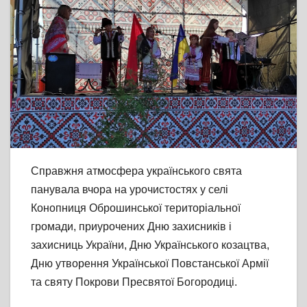
Справжня атмосфера українського свята
панувала вчора на урочистостях у селі
Конопниця Оброшинської територіальної
громади, приурочених Дню захисників і
захисниць України, Дню Українського козацтва,
Дню утворення Української Повстанської Армії
та святу Покрови Пресвятої Богородиці.