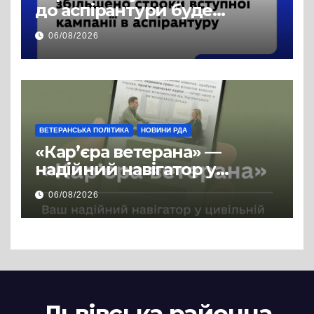
до аспірантури буде
продовжено
06/08/2026
ВЕТЕРАНСЬКА ПОЛІТИКА
НОВИНИ РДА
«Кар’єра ветерана» —
надійний навігатор у
цивільній професії
06/08/2026
Львівська районна