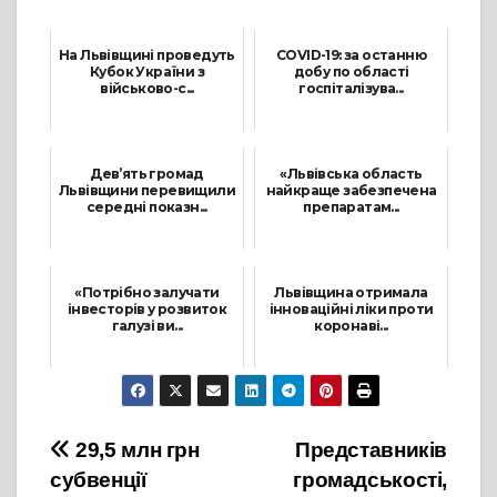
На Львівщині проведуть
COVID-19: за останню
Кубок України з
добу по області
військово-с...
госпіталізува...
13 Жовтня, 2021
28 Червня, 2021
Дев’ять громад
«Львівська область
Львівщини перевищили
найкраще забезпечена
середні показн...
препаратам...
30 Серпня, 2021
22 Листопада, 2021
«Потрібно залучати
Львівщина отримала
інвесторів у розвиток
інноваційні ліки проти
галузі ви...
коронаві...
27 Травня, 2021
4 Жовтня, 2021
Навігація
29,5 млн грн
Представників
субвенції
громадськості,