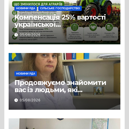
НОВИНИ РДА
СІЛЬСЬКЕ ГОСПОДАРСТВО
Компенсація 25% вартості
української
сільгосптехніки: що
05/08/2026
змінилося для аграріїв
НОВИНИ РДА
Продовжуємо знайомити
вас із людьми, які
допомагають нашим
05/08/2026
захисникам і захисницям
повертатися до цивільного
життя