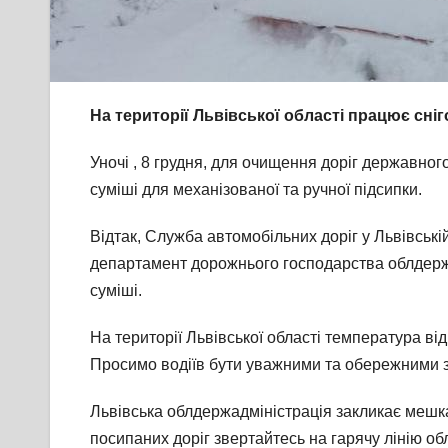
На території Львівської області працює сн
Уночі , 8 грудня, для очищення доріг державног
суміші для механізованої та ручної підсипки.
Відтак, Служба автомобільних доріг у Львівські
департамент дорожнього господарства облдержа
суміші.
На території Львівської області температура ві
Просимо водіїв бути уважними та обережними 
Львівська облдержадміністрація закликає мешка
посипаних доріг звертайтесь на гарячу лінію обл