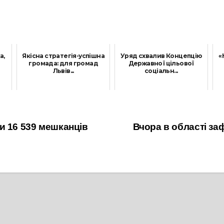
а,
Якісна стратегія-успішна
Уряд схвалив Концепцію
«
громада: для громад
Державної цільової
Львів...
соціальн...
14 Червня, 2021
15 Липня, 2021
и 16 539 мешканців
Вчора в області за