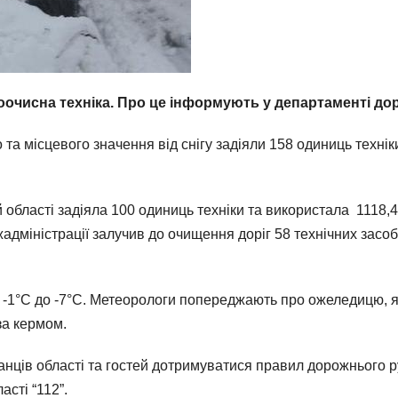
ігоочисна техніка. Про це інформують у департаменті д
о та місцевого значення від снігу задіяли 158 одиниць техні
й області задіяла 100 одиниць техніки та використала 1118,
дміністрації залучив до очищення доріг 58 технічних засоб
д -1°С до -7°С. Метеорологи попереджають про ожеледицю, як
за кермом.
нців області та гостей дотримуватися правил дорожнього р
асті “112”.