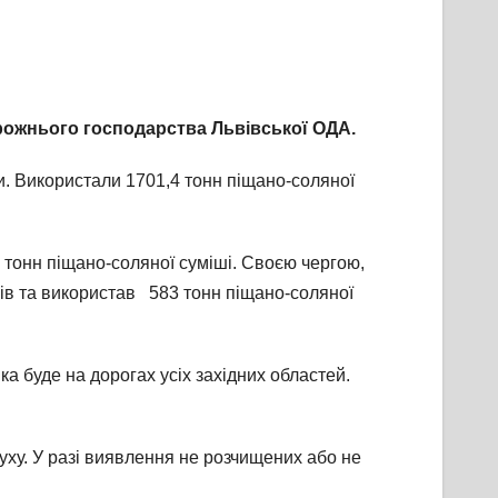
орожнього господарства Львівської ОДА.
ки. Використали 1701,4 тонн піщано-соляної
4 тонн піщано-соляної суміші. Своєю чергою,
ів та використав 583 тонн піщано-соляної
а буде на дорогах усіх західних областей.
уху. У разі виявлення не розчищених або не