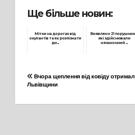
Ще більше новин:
Мітки на дорогах від
Виявлено 21 порушник
окупантів та як розпізнати
які здійснювали
ди...
незаконний ...
25 Лютого, 2022
21 Квітня, 2021
Навігація
Вчора щеплення від ковіду отримал
Львівщини
записів