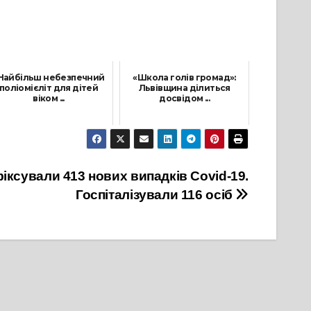
Найбільш небезпечний
«Школа голів громад»:
поліомієліт для дітей
Львівщина ділиться
віком ...
досвідом ...
8 Лютого, 2022
25 Червня, 2021
фіксували 413 нових випадків Covid-19.
Госпіталізували 116 осіб