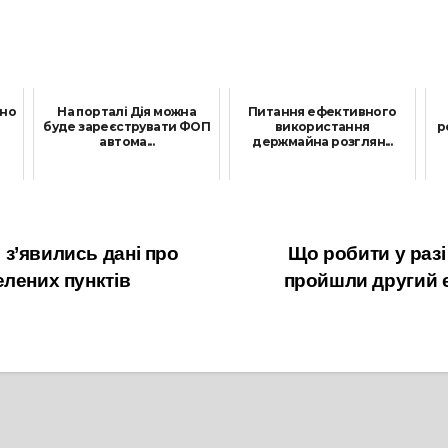
ано
На порталі Дія можна
Питання ефективного
буде зареєструвати ФОП
використання
р
автома...
держмайна розглян...
7 Травня, 2021
28 Липня, 2021
з’явились дані про
Що робити у разі
елених пунктів
пройшли другий 