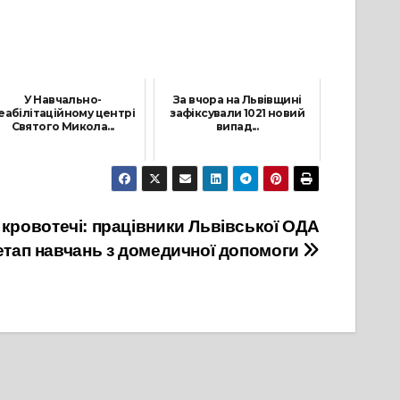
У Навчально-
За вчора на Львівщині
еабілітаційному центрі
зафіксували 1021 новий
Святого Микола...
випад...
21 Квітня, 2021
18 Листопада, 2021
 кровотечі: працівники Львівської ОДА
етап навчань з домедичної допомоги