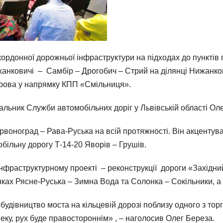
рдонної дорожньої інфраструктури на підходах до пунктів 
анковичі – Самбір – Дрогобич – Стрий на ділянці Нижанко
Хирова у напрямку КПП «Смільниця».
альник Служби автомобільних доріг у Львівській області Ол
воноград – Рава-Руська на всій протяжності. Він акцентув
ільну дорогу Т-14-20 Яворів – Грушів.
фраструктурному проекті – реконструкції дороги «Західний
янках Рясне-Руська – Зимна Вода та Солонка – Сокільники, 
 будівництво моста на кільцевій дорозі поблизу одного з тор
еку, рух буде правостороннім» , – наголосив Олег Береза.