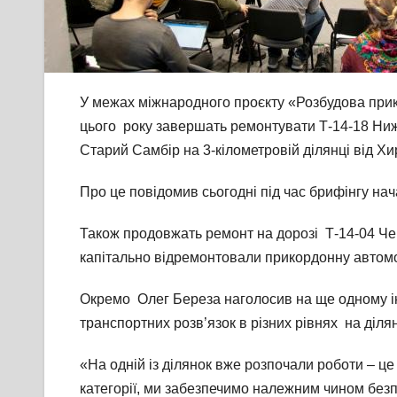
У межах міжнародного проєкту «Розбудова прико
цього року завершать ремонтувати Т-14-18 Ниж
Старий Самбір на 3-кілометровій ділянці від 
Про це повідомив сьогодні під час брифінгу нач
Також продовжать ремонт на дорозі Т-14-04 Чер
капітально відремонтовали прикордонну автомоб
Окремо Олег Береза наголосив на ще одному ін
транспортних розв’язок в різних рівнях на діл
«На одній із ділянок вже розпочали роботи – це
категорії, ми забезпечимо належним чином безп