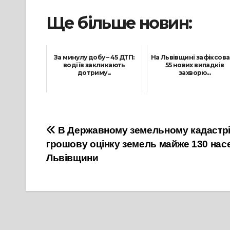
Ще більше новин:
За минулу добу – 45 ДТП:
На Львівщині зафіксов
водіїв закликають
55 нових випадків
дотриму...
захворю...
24 Травня, 2021
9 Червня, 2021
Навігація
В Державному земельному кадастрі 
грошову оцінку земель майже 130 нас
записів
Львівщини