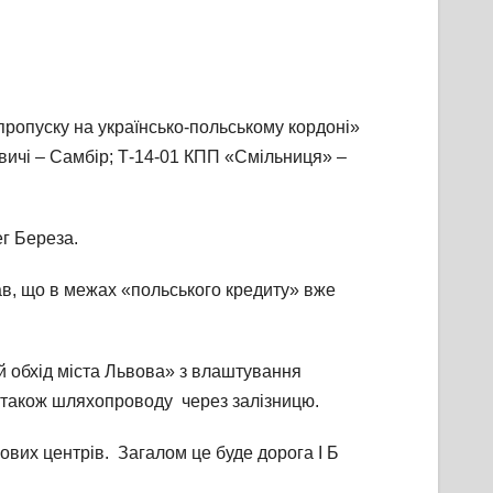
пропуску на українсько-польському кордоні»
вичі – Самбір; Т-14-01 КПП «Смільниця» –
ег Береза.
ав, що в межах «польського кредиту» вже
 обхід міста Львова» з влаштування
а також шляхопроводу через залізницю.
гових центрів. Загалом це буде дорога І Б