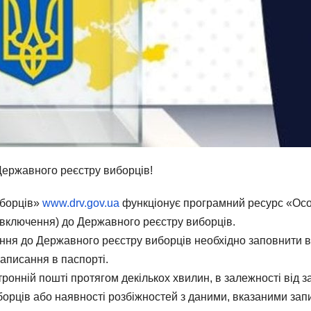
Державного реєстру виборців!
иборців»
www.drv.gov.ua
функціонує програмний ресурс «Осо
включення) до Державного реєстру виборців.
ня до Державного реєстру виборців необхідно заповнити всі
написання в паспорті.
тронній пошті протягом декількох хвилин, в залежності від 
иборців або наявності розбіжностей з даними, вказаними зап