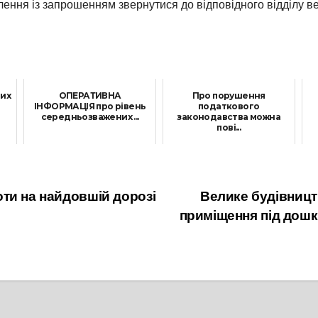
лення із запрошенням звернутися до відповідного відділу в
вих
ОПЕРАТИВНА
Про порушення
ІНФОРМАЦІЯ про рівень
податкового
середньозважених ...
законодавства можна
пові...
17 Березня, 2026
4 Вересня, 2023
ти на найдовшій дорозі
Велике будівницт
приміщення під дошк