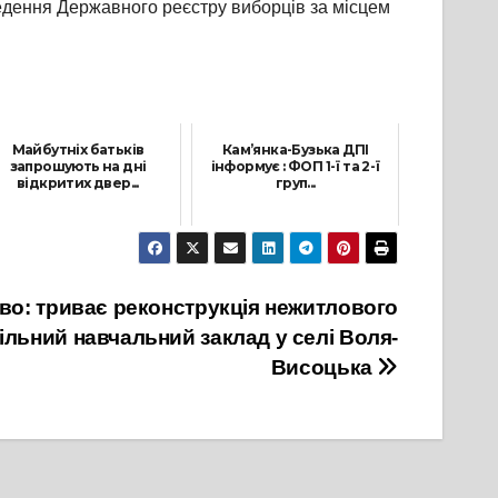
едення Державного реєстру виборців за місцем
Майбутніх батьків
Кам’янка-Бузька ДПІ
запрошують на дні
інформує : ФОП 1-ї та 2-ї
відкритих двер...
груп...
11 Березня, 2024
8 Червня, 2022
во: триває реконструкція нежитлового
ільний навчальний заклад у селі Воля-
Висоцька