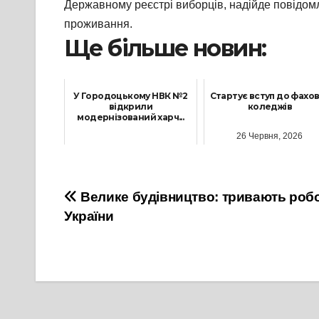
Державному реєстрі виборців, надійде повідом
проживання.
Ще більше новин:
У Городоцькому НВК №2
Стартує вступ до фахо
відкрили
коледжів
модернізований харч...
26 Червня, 2026
15 Жовтня, 2025
Навігація
Велике будівництво: тривають робо
України
записів