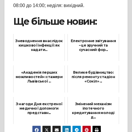
08:00 до 14:00; неділя: вихідний.
Ще більше новин:
Зневоднення внаслідок
Електронне звітування
кишкової інфекції: як
– це зручний та
надати...
сучасний фор...
29 Червня, 2023
24 Квітня, 2023
«Академія перших
Велике будівництво:
можливостей»: стажери
після ремонту стадіон
Львівської ...
«Сокіл» ...
17 Липня, 2025
28 Жовтня, 2021
З нагоди Дня екстреної
Змінений механізм
медичної допомоги
іпотечного
представн...
кредитування молоді
д...
28 Травня, 2026
20 Жовтня, 2023