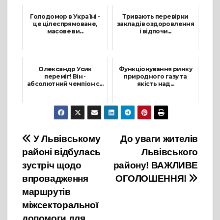
9 Листопада, 2022
Голодомор в Україні -
Тривають перевірки
це цілеспрямоване,
закладів оздоровлення
масове ви...
і відпочи...
26 Листопада, 2022
30 Червня, 2021
Олександр Усик
Функціонування ринку
переміг! Він -
природного газу та
абсолютний чемпіон с...
якість над...
21 Серпня, 2022
8 Грудня, 2023
Навігація
У Львівському
До уваги жителів
районі відбулась
Львівського
записів
зустріч щодо
району! ВАЖЛИВЕ
впровадження
ОГОЛОШЕННЯ!
маршрутів
міжсекторальної
допомоги для