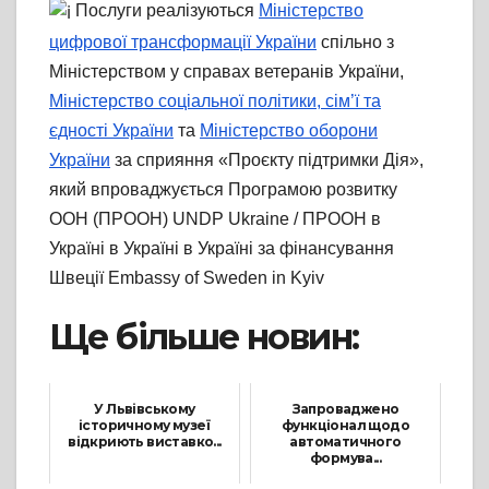
Послуги реалізуються
Міністерство
цифрової трансформації України
спільно з
Міністерством у справах ветеранів України,
Міністерство соціальної політики, сім’ї та
єдності України
та
Міністерство оборони
України
за сприяння «Проєкту підтримки Дія»,
який впроваджується Програмою розвитку
ООН (ПРООН) UNDP Ukraine / ПРООН в
Україні в Україні в Україні за фінансування
Швеції Embassy of Sweden in Kyiv
Ще більше новин:
У Львівському
Запроваджено
історичному музеї
функціонал щодо
відкриють виставко...
автоматичного
формува...
21 Лютого, 2025