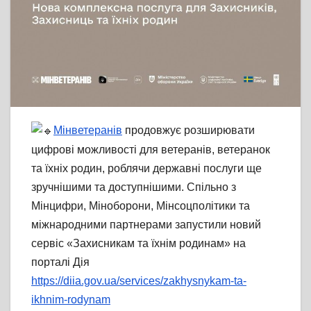
Мінветеранів
продовжує розширювати
цифрові можливості для ветеранів, ветеранок
та їхніх родин, роблячи державні послуги ще
зручнішими та доступнішими. Спільно з
Мінцифри, Міноборони, Мінсоцполітики та
міжнародними партнерами запустили новий
сервіс «Захисникам та їхнім родинам» на
порталі Дія
https://diia.gov.ua/services/zakhysnykam-ta-
ikhnim-rodynam