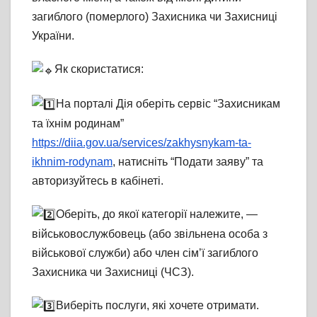
загиблого (померлого) Захисника чи Захисниці
України.
Як скористатися:
На порталі Дія оберіть сервіс “Захисникам
та їхнім родинам”
https://diia.gov.ua/services/zakhysnykam-ta-
ikhnim-rodynam
, натисніть “Подати заяву” та
авторизуйтесь в кабінеті.
Оберіть, до якої категорії належите, —
військовослужбовець (або звільнена особа з
військової служби) або член сім’ї загиблого
Захисника чи Захисниці (ЧСЗ).
Виберіть послуги, які хочете отримати.