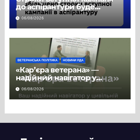
до аспірантури буде
продовжено
06/08/2026
ВЕТЕРАНСЬКА ПОЛІТИКА
НОВИНИ РДА
«Кар’єра ветерана» —
надійний навігатор у
цивільній професії
06/08/2026